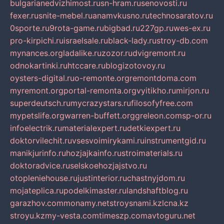
bulgarianedvizhimost.ru
sn-hram.ru
senovosti.ru
fexer.ru
snite-mebel.ru
anamvkusno.ru
technosaratov.ru
0sporte.ru
9rota-game.ru
bigbad.ru
227gp.ru
wes-ex.ru
pro-kirpichi.ru
israelsale.ru
black-lady.ru
stroy-db.com
mynances.org
ladalike.ru
zozor.ru
dvigremont.ru
odnokartinki.ru
htccare.ru
blogizotovoy.ru
oysters-digital.ru
o-remonte.org
remontdoma.com
myremont.org
portal-remonta.org
vyitikho.ru
mirjon.ru
superdeutsch.ru
mycrazystars.ru
filosofyfree.com
mypetslife.org
warren-buffett.org
greleon.com
sp-or.ru
infoelectrik.ru
materialexpert.ru
detkiexpert.ru
doktorvilechit.ru
vsesvoimirykami.ru
instrumentgid.ru
manikjurinfo.ru
hozjajkainfo.ru
stroimaterials.ru
doktoradvice.ru
selskoehozjajstvo.ru
otopleniehouse.ru
justinterior.ru
chastnyjdom.ru
mojateplica.ru
podelkimaster.ru
landshaftblog.ru
garazhov.com
monamy.net
stroysnami.kz
lcna.kz
stroyu.kz
my-vesta.com
timeszp.com
avtoguru.net