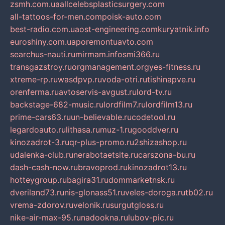
zsmh.com.ua
allcelebsplasticsurgery.com
all-tattoos-for-men.com
poisk-auto.com
best-radio.com.ua
ost-engineering.com
kuryatnik.info
euroshiny.com.ua
poremontuavto.com
searchus-nauti.ru
mirmam.info
smi366.ru
transgazstroy.ru
orgmanagement.org
yes-fitness.ru
xtreme-rp.ru
wasdpvp.ru
voda-otri.ru
tishinapve.ru
orenferma.ru
avtoservis-avgust.ru
lord-tv.ru
backstage-682-music.ru
lordfilm7.ru
lordfilm13.ru
prime-cars63.ru
un-believable.ru
codetool.ru
legardoauto.ru
lithasa.ru
muz-1.ru
gooddver.ru
kinozadrot-3.ru
qr-plus-promo.ru
2shizashop.ru
udalenka-club.ru
nerabotaetsite.ru
carszona-bu.ru
dash-cash-now.ru
bravoprod.ru
kinozadrot13.ru
hotteygroup.ru
bagira31.ru
dommarketnsk.ru
dveriland73.ru
nis-glonass51.ru
veles-doroga.ru
tb02.ru
vrema-zdorov.ru
velonik.ru
surgutgloss.ru
nike-air-max-95.ru
nadookna.ru
lubov-pic.ru