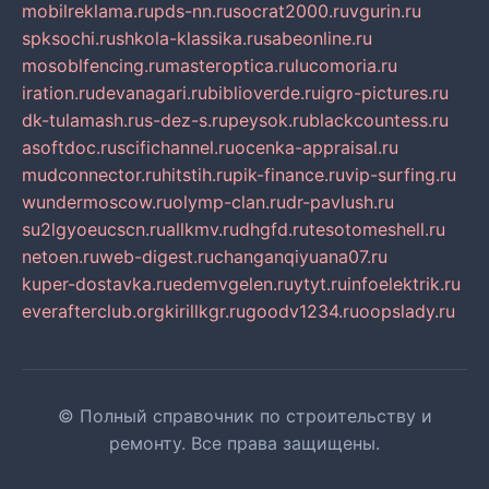
mobilreklama.ru
pds-nn.ru
socrat2000.ru
vgurin.ru
spksochi.ru
shkola-klassika.ru
sabeonline.ru
mosoblfencing.ru
masteroptica.ru
lucomoria.ru
iration.ru
devanagari.ru
biblioverde.ru
igro-pictures.ru
dk-tulamash.ru
s-dez-s.ru
peysok.ru
blackcountess.ru
asoftdoc.ru
scifichannel.ru
ocenka-appraisal.ru
mudconnector.ru
hitstih.ru
pik-finance.ru
vip-surfing.ru
wundermoscow.ru
olymp-clan.ru
dr-pavlush.ru
su2lgyoeucscn.ru
allkmv.ru
dhgfd.ru
tesotomeshell.ru
netoen.ru
web-digest.ru
changanqiyuana07.ru
kuper-dostavka.ru
edemvgelen.ru
ytyt.ru
infoelektrik.ru
everafterclub.org
kirillkgr.ru
goodv1234.ru
oopslady.ru
© Полный справочник по строительству и
ремонту. Все права защищены.