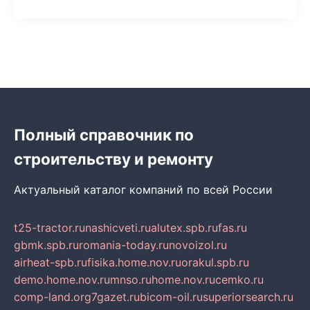
Полный справочник по
строительству и ремонту
Актуальный каталог компаний по всей России
t25-tractor.ru
nashicveti.ru
alutex.spb.ru
fas.ru
gbmk.spb.ru
romania-today.ru
novoizol.ru
airheat-spb.ru
fisika.home.nov.ru
orakul.spb.ru
demo.home.nov.ru
mnso.ru
home.nov.ru
cemko.ru
comp-land.org
7gazet.ru
bicom-oil.ru
superiorsearch.ru