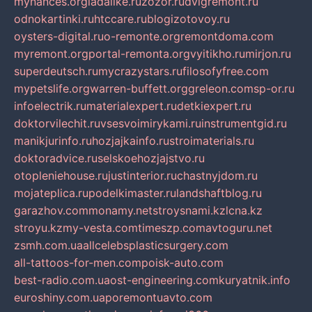
mynances.org
ladalike.ru
zozor.ru
dvigremont.ru
odnokartinki.ru
htccare.ru
blogizotovoy.ru
oysters-digital.ru
o-remonte.org
remontdoma.com
myremont.org
portal-remonta.org
vyitikho.ru
mirjon.ru
superdeutsch.ru
mycrazystars.ru
filosofyfree.com
mypetslife.org
warren-buffett.org
greleon.com
sp-or.ru
infoelectrik.ru
materialexpert.ru
detkiexpert.ru
doktorvilechit.ru
vsesvoimirykami.ru
instrumentgid.ru
manikjurinfo.ru
hozjajkainfo.ru
stroimaterials.ru
doktoradvice.ru
selskoehozjajstvo.ru
otopleniehouse.ru
justinterior.ru
chastnyjdom.ru
mojateplica.ru
podelkimaster.ru
landshaftblog.ru
garazhov.com
monamy.net
stroysnami.kz
lcna.kz
stroyu.kz
my-vesta.com
timeszp.com
avtoguru.net
zsmh.com.ua
allcelebsplasticsurgery.com
all-tattoos-for-men.com
poisk-auto.com
best-radio.com.ua
ost-engineering.com
kuryatnik.info
euroshiny.com.ua
poremontuavto.com