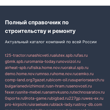
Полный справочник по
строительству и ремонту
Актуальный каталог компаний по всей России
t25-tractor.ru
nashicveti.ru
alutex.spb.ru
fas.ru
gbmk.spb.ru
romania-today.ru
novoizol.ru
airheat-spb.ru
fisika.home.nov.ru
orakul.spb.ru
demo.home.nov.ru
mnso.ru
home.nov.ru
cemko.ru
comp-land.org
7gazet.ru
bicom-oil.ru
superiorsearch.ru
bulgarianedvizhimost.ru
sn-hram.ru
senovosti.ru
fexer.ru
snite-mebel.ru
anamvkusno.ru
technosaratov.ru
0sporte.ru
9rota-game.ru
bigbad.ru
227gp.ru
wes-ex.ru
pro-kirpichi.ru
israelsale.ru
black-lady.ru
stroy-db.com