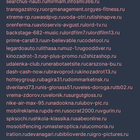
searchus-nauti.ru
mirmam.info
smi366.ru
transgazstroy.ru
orgmanagement.org
yes-fitness.ru
xtreme-rp.ru
wasdpvp.ru
voda-otri.ru
tishinapve.ru
orenferma.ru
avtoservis-avgust.ru
lord-tv.ru
backstage-682-music.ru
lordfilm7.ru
lordfilm13.ru
prime-cars63.ru
un-believable.ru
codetool.ru
legardoauto.ru
lithasa.ru
muz-1.ru
gooddver.ru
kinozadrot-3.ru
qr-plus-promo.ru
2shizashop.ru
udalenka-club.ru
nerabotaetsite.ru
carszona-bu.ru
dash-cash-now.ru
bravoprod.ru
kinozadrot13.ru
hotteygroup.ru
bagira31.ru
dommarketnsk.ru
dveriland73.ru
nis-glonass51.ru
veles-doroga.ru
tb02.ru
vrema-zdorov.ru
velonik.ru
surgutgloss.ru
nike-air-max-95.ru
nadookna.ru
lubov-pic.ru
mobilreklama.ru
pds-nn.ru
socrat2000.ru
vgurin.ru
spksochi.ru
shkola-klassika.ru
sabeonline.ru
mosoblfencing.ru
masteroptica.ru
lucomoria.ru
iration.ru
devanagari.ru
biblioverde.ru
igro-pictures.ru