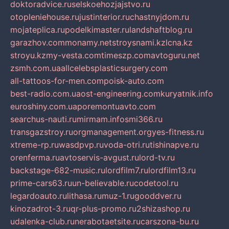
doktoradvice.ru
selskoehozjajstvo.ru
otopleniehouse.ru
justinterior.ru
chastnyjdom.ru
mojateplica.ru
podelkimaster.ru
landshaftblog.ru
garazhov.com
monamy.net
stroysnami.kz
lcna.kz
stroyu.kz
my-vesta.com
timeszp.com
avtoguru.net
zsmh.com.ua
allcelebsplasticsurgery.com
all-tattoos-for-men.com
poisk-auto.com
best-radio.com.ua
ost-engineering.com
kuryatnik.info
euroshiny.com.ua
poremontuavto.com
searchus-nauti.ru
mirmam.info
smi366.ru
transgazstroy.ru
orgmanagement.org
yes-fitness.ru
xtreme-rp.ru
wasdpvp.ru
voda-otri.ru
tishinapve.ru
orenferma.ru
avtoservis-avgust.ru
lord-tv.ru
backstage-682-music.ru
lordfilm7.ru
lordfilm13.ru
prime-cars63.ru
un-believable.ru
codetool.ru
legardoauto.ru
lithasa.ru
muz-1.ru
gooddver.ru
kinozadrot-3.ru
qr-plus-promo.ru
2shizashop.ru
udalenka-club.ru
nerabotaetsite.ru
carszona-bu.ru