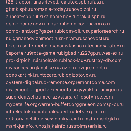
t25-tractor.ru
nashicveti.ru
alutex.spb.ru
fas.ru
gbmk.spb.ru
romania-today.ru
novoizol.ru
airheat-spb.ru
fisika.home.nov.ru
orakul.spb.ru
demo.home.nov.ru
mnso.ru
home.nov.ru
cemko.ru
comp-land.org
7gazet.ru
bicom-oil.ru
superiorsearch.ru
bulgarianedvizhimost.ru
sn-hram.ru
senovosti.ru
fexer.ru
snite-mebel.ru
anamvkusno.ru
technosaratov.ru
0sporte.ru
9rota-game.ru
bigbad.ru
227gp.ru
wes-ex.ru
pro-kirpichi.ru
israelsale.ru
black-lady.ru
stroy-db.com
mynances.org
ladalike.ru
zozor.ru
dvigremont.ru
odnokartinki.ru
htccare.ru
blogizotovoy.ru
oysters-digital.ru
o-remonte.org
remontdoma.com
myremont.org
portal-remonta.org
vyitikho.ru
mirjon.ru
superdeutsch.ru
mycrazystars.ru
filosofyfree.com
mypetslife.org
warren-buffett.org
greleon.com
sp-or.ru
infoelectrik.ru
materialexpert.ru
detkiexpert.ru
doktorvilechit.ru
vsesvoimirykami.ru
instrumentgid.ru
manikjurinfo.ru
hozjajkainfo.ru
stroimaterials.ru