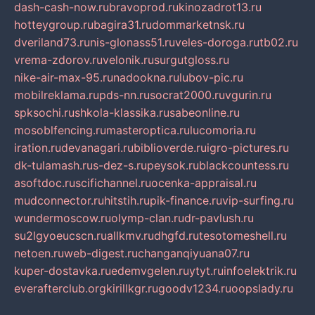
dash-cash-now.ru
bravoprod.ru
kinozadrot13.ru
hotteygroup.ru
bagira31.ru
dommarketnsk.ru
dveriland73.ru
nis-glonass51.ru
veles-doroga.ru
tb02.ru
vrema-zdorov.ru
velonik.ru
surgutgloss.ru
nike-air-max-95.ru
nadookna.ru
lubov-pic.ru
mobilreklama.ru
pds-nn.ru
socrat2000.ru
vgurin.ru
spksochi.ru
shkola-klassika.ru
sabeonline.ru
mosoblfencing.ru
masteroptica.ru
lucomoria.ru
iration.ru
devanagari.ru
biblioverde.ru
igro-pictures.ru
dk-tulamash.ru
s-dez-s.ru
peysok.ru
blackcountess.ru
asoftdoc.ru
scifichannel.ru
ocenka-appraisal.ru
mudconnector.ru
hitstih.ru
pik-finance.ru
vip-surfing.ru
wundermoscow.ru
olymp-clan.ru
dr-pavlush.ru
su2lgyoeucscn.ru
allkmv.ru
dhgfd.ru
tesotomeshell.ru
netoen.ru
web-digest.ru
changanqiyuana07.ru
kuper-dostavka.ru
edemvgelen.ru
ytyt.ru
infoelektrik.ru
everafterclub.org
kirillkgr.ru
goodv1234.ru
oopslady.ru