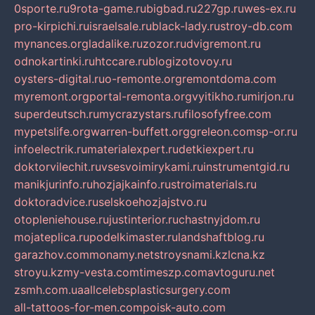
0sporte.ru
9rota-game.ru
bigbad.ru
227gp.ru
wes-ex.ru
pro-kirpichi.ru
israelsale.ru
black-lady.ru
stroy-db.com
mynances.org
ladalike.ru
zozor.ru
dvigremont.ru
odnokartinki.ru
htccare.ru
blogizotovoy.ru
oysters-digital.ru
o-remonte.org
remontdoma.com
myremont.org
portal-remonta.org
vyitikho.ru
mirjon.ru
superdeutsch.ru
mycrazystars.ru
filosofyfree.com
mypetslife.org
warren-buffett.org
greleon.com
sp-or.ru
infoelectrik.ru
materialexpert.ru
detkiexpert.ru
doktorvilechit.ru
vsesvoimirykami.ru
instrumentgid.ru
manikjurinfo.ru
hozjajkainfo.ru
stroimaterials.ru
doktoradvice.ru
selskoehozjajstvo.ru
otopleniehouse.ru
justinterior.ru
chastnyjdom.ru
mojateplica.ru
podelkimaster.ru
landshaftblog.ru
garazhov.com
monamy.net
stroysnami.kz
lcna.kz
stroyu.kz
my-vesta.com
timeszp.com
avtoguru.net
zsmh.com.ua
allcelebsplasticsurgery.com
all-tattoos-for-men.com
poisk-auto.com