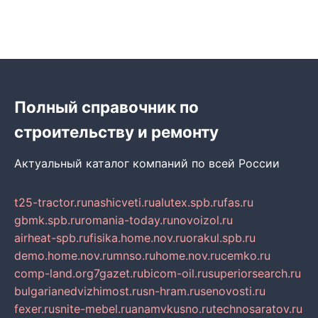
Полный справочник по
строительству и ремонту
Актуальный каталог компаний по всей России
t25-tractor.ru
nashicveti.ru
alutex.spb.ru
fas.ru
gbmk.spb.ru
romania-today.ru
novoizol.ru
airheat-spb.ru
fisika.home.nov.ru
orakul.spb.ru
demo.home.nov.ru
mnso.ru
home.nov.ru
cemko.ru
comp-land.org
7gazet.ru
bicom-oil.ru
superiorsearch.ru
bulgarianedvizhimost.ru
sn-hram.ru
senovosti.ru
fexer.ru
snite-mebel.ru
anamvkusno.ru
technosaratov.ru