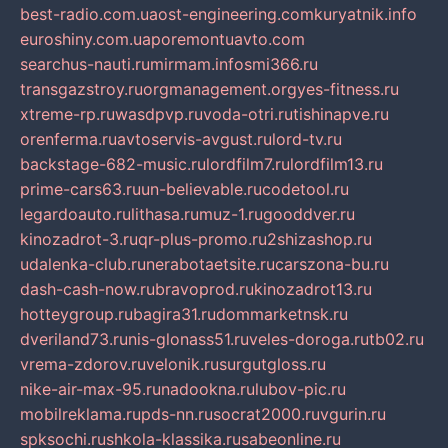
best-radio.com.ua
ost-engineering.com
kuryatnik.info
euroshiny.com.ua
poremontuavto.com
searchus-nauti.ru
mirmam.info
smi366.ru
transgazstroy.ru
orgmanagement.org
yes-fitness.ru
xtreme-rp.ru
wasdpvp.ru
voda-otri.ru
tishinapve.ru
orenferma.ru
avtoservis-avgust.ru
lord-tv.ru
backstage-682-music.ru
lordfilm7.ru
lordfilm13.ru
prime-cars63.ru
un-believable.ru
codetool.ru
legardoauto.ru
lithasa.ru
muz-1.ru
gooddver.ru
kinozadrot-3.ru
qr-plus-promo.ru
2shizashop.ru
udalenka-club.ru
nerabotaetsite.ru
carszona-bu.ru
dash-cash-now.ru
bravoprod.ru
kinozadrot13.ru
hotteygroup.ru
bagira31.ru
dommarketnsk.ru
dveriland73.ru
nis-glonass51.ru
veles-doroga.ru
tb02.ru
vrema-zdorov.ru
velonik.ru
surgutgloss.ru
nike-air-max-95.ru
nadookna.ru
lubov-pic.ru
mobilreklama.ru
pds-nn.ru
socrat2000.ru
vgurin.ru
spksochi.ru
shkola-klassika.ru
sabeonline.ru