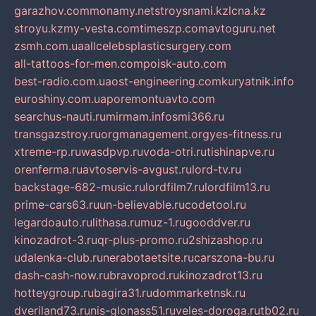
garazhov.com
monamy.net
stroysnami.kz
lcna.kz
stroyu.kz
my-vesta.com
timeszp.com
avtoguru.net
zsmh.com.ua
allcelebsplasticsurgery.com
all-tattoos-for-men.com
poisk-auto.com
best-radio.com.ua
ost-engineering.com
kuryatnik.info
euroshiny.com.ua
poremontuavto.com
searchus-nauti.ru
mirmam.info
smi366.ru
transgazstroy.ru
orgmanagement.org
yes-fitness.ru
xtreme-rp.ru
wasdpvp.ru
voda-otri.ru
tishinapve.ru
orenferma.ru
avtoservis-avgust.ru
lord-tv.ru
backstage-682-music.ru
lordfilm7.ru
lordfilm13.ru
prime-cars63.ru
un-believable.ru
codetool.ru
legardoauto.ru
lithasa.ru
muz-1.ru
gooddver.ru
kinozadrot-3.ru
qr-plus-promo.ru
2shizashop.ru
udalenka-club.ru
nerabotaetsite.ru
carszona-bu.ru
dash-cash-now.ru
bravoprod.ru
kinozadrot13.ru
hotteygroup.ru
bagira31.ru
dommarketnsk.ru
dveriland73.ru
nis-glonass51.ru
veles-doroga.ru
tb02.ru