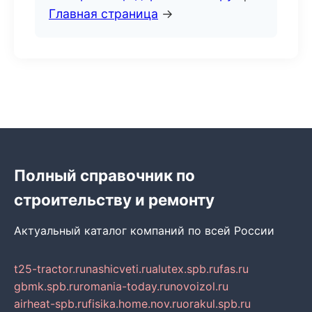
Главная страница
→
Полный справочник по
строительству и ремонту
Актуальный каталог компаний по всей России
t25-tractor.ru
nashicveti.ru
alutex.spb.ru
fas.ru
gbmk.spb.ru
romania-today.ru
novoizol.ru
airheat-spb.ru
fisika.home.nov.ru
orakul.spb.ru