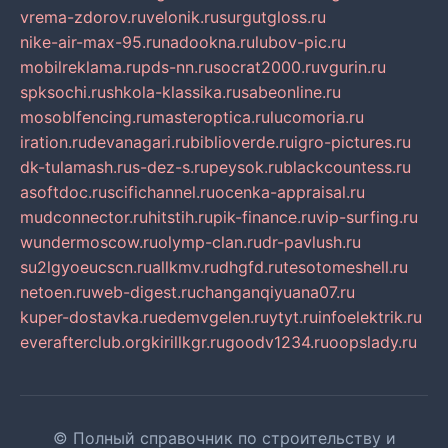
vrema-zdorov.ru
velonik.ru
surgutgloss.ru
nike-air-max-95.ru
nadookna.ru
lubov-pic.ru
mobilreklama.ru
pds-nn.ru
socrat2000.ru
vgurin.ru
spksochi.ru
shkola-klassika.ru
sabeonline.ru
mosoblfencing.ru
masteroptica.ru
lucomoria.ru
iration.ru
devanagari.ru
biblioverde.ru
igro-pictures.ru
dk-tulamash.ru
s-dez-s.ru
peysok.ru
blackcountess.ru
asoftdoc.ru
scifichannel.ru
ocenka-appraisal.ru
mudconnector.ru
hitstih.ru
pik-finance.ru
vip-surfing.ru
wundermoscow.ru
olymp-clan.ru
dr-pavlush.ru
su2lgyoeucscn.ru
allkmv.ru
dhgfd.ru
tesotomeshell.ru
netoen.ru
web-digest.ru
changanqiyuana07.ru
kuper-dostavka.ru
edemvgelen.ru
ytyt.ru
infoelektrik.ru
everafterclub.org
kirillkgr.ru
goodv1234.ru
oopslady.ru
© Полный справочник по строительству и