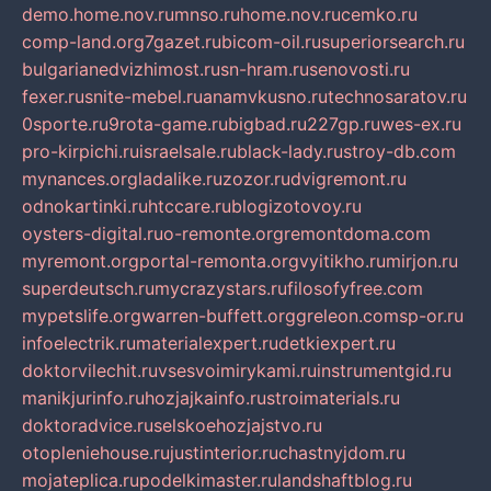
demo.home.nov.ru
mnso.ru
home.nov.ru
cemko.ru
comp-land.org
7gazet.ru
bicom-oil.ru
superiorsearch.ru
bulgarianedvizhimost.ru
sn-hram.ru
senovosti.ru
fexer.ru
snite-mebel.ru
anamvkusno.ru
technosaratov.ru
0sporte.ru
9rota-game.ru
bigbad.ru
227gp.ru
wes-ex.ru
pro-kirpichi.ru
israelsale.ru
black-lady.ru
stroy-db.com
mynances.org
ladalike.ru
zozor.ru
dvigremont.ru
odnokartinki.ru
htccare.ru
blogizotovoy.ru
oysters-digital.ru
o-remonte.org
remontdoma.com
myremont.org
portal-remonta.org
vyitikho.ru
mirjon.ru
superdeutsch.ru
mycrazystars.ru
filosofyfree.com
mypetslife.org
warren-buffett.org
greleon.com
sp-or.ru
infoelectrik.ru
materialexpert.ru
detkiexpert.ru
doktorvilechit.ru
vsesvoimirykami.ru
instrumentgid.ru
manikjurinfo.ru
hozjajkainfo.ru
stroimaterials.ru
doktoradvice.ru
selskoehozjajstvo.ru
otopleniehouse.ru
justinterior.ru
chastnyjdom.ru
mojateplica.ru
podelkimaster.ru
landshaftblog.ru