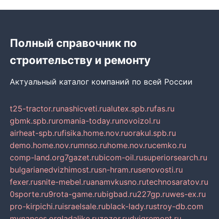
Полный справочник по
строительству и ремонту
Актуальный каталог компаний по всей России
t25-tractor.ru
nashicveti.ru
alutex.spb.ru
fas.ru
gbmk.spb.ru
romania-today.ru
novoizol.ru
airheat-spb.ru
fisika.home.nov.ru
orakul.spb.ru
demo.home.nov.ru
mnso.ru
home.nov.ru
cemko.ru
comp-land.org
7gazet.ru
bicom-oil.ru
superiorsearch.ru
bulgarianedvizhimost.ru
sn-hram.ru
senovosti.ru
fexer.ru
snite-mebel.ru
anamvkusno.ru
technosaratov.ru
0sporte.ru
9rota-game.ru
bigbad.ru
227gp.ru
wes-ex.ru
pro-kirpichi.ru
israelsale.ru
black-lady.ru
stroy-db.com
mynances.org
ladalike.ru
zozor.ru
dvigremont.ru