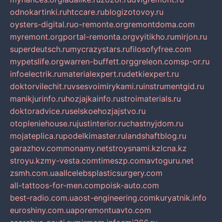
odnokartinki.ru
htccare.ru
blogizotovoy.ru
oysters-digital.ru
o-remonte.org
remontdoma.com
myremont.org
portal-remonta.org
vyitikho.ru
mirjon.ru
superdeutsch.ru
mycrazystars.ru
filosofyfree.com
mypetslife.org
warren-buffett.org
greleon.com
sp-or.ru
infoelectrik.ru
materialexpert.ru
detkiexpert.ru
doktorvilechit.ru
vsesvoimirykami.ru
instrumentgid.ru
manikjurinfo.ru
hozjajkainfo.ru
stroimaterials.ru
doktoradvice.ru
selskoehozjajstvo.ru
otopleniehouse.ru
justinterior.ru
chastnyjdom.ru
mojateplica.ru
podelkimaster.ru
landshaftblog.ru
garazhov.com
monamy.net
stroysnami.kz
lcna.kz
stroyu.kz
my-vesta.com
timeszp.com
avtoguru.net
zsmh.com.ua
allcelebsplasticsurgery.com
all-tattoos-for-men.com
poisk-auto.com
best-radio.com.ua
ost-engineering.com
kuryatnik.info
euroshiny.com.ua
poremontuavto.com