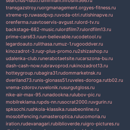
searchus-nauti.ru
mirmam.info
smi366.ru
transgazstroy.ru
orgmanagement.org
yes-fitness.ru
xtreme-rp.ru
wasdpvp.ru
voda-otri.ru
tishinapve.ru
orenferma.ru
avtoservis-avgust.ru
lord-tv.ru
backstage-682-music.ru
lordfilm7.ru
lordfilm13.ru
prime-cars63.ru
un-believable.ru
codetool.ru
legardoauto.ru
lithasa.ru
muz-1.ru
gooddver.ru
kinozadrot-3.ru
qr-plus-promo.ru
2shizashop.ru
udalenka-club.ru
nerabotaetsite.ru
carszona-bu.ru
dash-cash-now.ru
bravoprod.ru
kinozadrot13.ru
hotteygroup.ru
bagira31.ru
dommarketnsk.ru
dveriland73.ru
nis-glonass51.ru
veles-doroga.ru
tb02.ru
vrema-zdorov.ru
velonik.ru
surgutgloss.ru
nike-air-max-95.ru
nadookna.ru
lubov-pic.ru
mobilreklama.ru
pds-nn.ru
socrat2000.ru
vgurin.ru
spksochi.ru
shkola-klassika.ru
sabeonline.ru
mosoblfencing.ru
masteroptica.ru
lucomoria.ru
iration.ru
devanagari.ru
biblioverde.ru
igro-pictures.ru