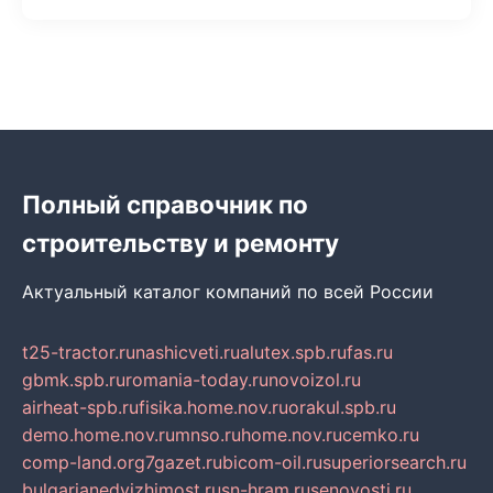
Полный справочник по
строительству и ремонту
Актуальный каталог компаний по всей России
t25-tractor.ru
nashicveti.ru
alutex.spb.ru
fas.ru
gbmk.spb.ru
romania-today.ru
novoizol.ru
airheat-spb.ru
fisika.home.nov.ru
orakul.spb.ru
demo.home.nov.ru
mnso.ru
home.nov.ru
cemko.ru
comp-land.org
7gazet.ru
bicom-oil.ru
superiorsearch.ru
bulgarianedvizhimost.ru
sn-hram.ru
senovosti.ru