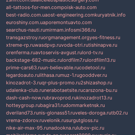
all-tattoos-for-men.com
poisk-auto.com
best-radio.com.ua
ost-engineering.com
kuryatnik.info
euroshiny.com.ua
poremontuavto.com
searchus-nauti.ru
mirmam.info
smi366.ru
transgazstroy.ru
orgmanagement.org
yes-fitness.ru
xtreme-rp.ru
wasdpvp.ru
voda-otri.ru
tishinapve.ru
orenferma.ru
avtoservis-avgust.ru
lord-tv.ru
backstage-682-music.ru
lordfilm7.ru
lordfilm13.ru
prime-cars63.ru
un-believable.ru
codetool.ru
legardoauto.ru
lithasa.ru
muz-1.ru
gooddver.ru
kinozadrot-3.ru
qr-plus-promo.ru
2shizashop.ru
udalenka-club.ru
nerabotaetsite.ru
carszona-bu.ru
dash-cash-now.ru
bravoprod.ru
kinozadrot13.ru
hotteygroup.ru
bagira31.ru
dommarketnsk.ru
dveriland73.ru
nis-glonass51.ru
veles-doroga.ru
tb02.ru
vrema-zdorov.ru
velonik.ru
surgutgloss.ru
nike-air-max-95.ru
nadookna.ru
lubov-pic.ru