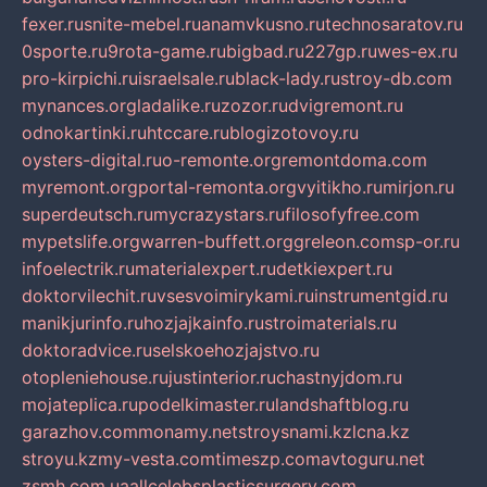
fexer.ru
snite-mebel.ru
anamvkusno.ru
technosaratov.ru
0sporte.ru
9rota-game.ru
bigbad.ru
227gp.ru
wes-ex.ru
pro-kirpichi.ru
israelsale.ru
black-lady.ru
stroy-db.com
mynances.org
ladalike.ru
zozor.ru
dvigremont.ru
odnokartinki.ru
htccare.ru
blogizotovoy.ru
oysters-digital.ru
o-remonte.org
remontdoma.com
myremont.org
portal-remonta.org
vyitikho.ru
mirjon.ru
superdeutsch.ru
mycrazystars.ru
filosofyfree.com
mypetslife.org
warren-buffett.org
greleon.com
sp-or.ru
infoelectrik.ru
materialexpert.ru
detkiexpert.ru
doktorvilechit.ru
vsesvoimirykami.ru
instrumentgid.ru
manikjurinfo.ru
hozjajkainfo.ru
stroimaterials.ru
doktoradvice.ru
selskoehozjajstvo.ru
otopleniehouse.ru
justinterior.ru
chastnyjdom.ru
mojateplica.ru
podelkimaster.ru
landshaftblog.ru
garazhov.com
monamy.net
stroysnami.kz
lcna.kz
stroyu.kz
my-vesta.com
timeszp.com
avtoguru.net
zsmh.com.ua
allcelebsplasticsurgery.com