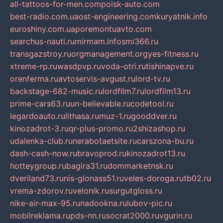
all-tattoos-for-men.com
poisk-auto.com
best-radio.com.ua
ost-engineering.com
kuryatnik.info
euroshiny.com.ua
poremontuavto.com
searchus-nauti.ru
mirmam.info
smi366.ru
transgazstroy.ru
orgmanagement.org
yes-fitness.ru
xtreme-rp.ru
wasdpvp.ru
voda-otri.ru
tishinapve.ru
orenferma.ru
avtoservis-avgust.ru
lord-tv.ru
backstage-682-music.ru
lordfilm7.ru
lordfilm13.ru
prime-cars63.ru
un-believable.ru
codetool.ru
legardoauto.ru
lithasa.ru
muz-1.ru
gooddver.ru
kinozadrot-3.ru
qr-plus-promo.ru
2shizashop.ru
udalenka-club.ru
nerabotaetsite.ru
carszona-bu.ru
dash-cash-now.ru
bravoprod.ru
kinozadrot13.ru
hotteygroup.ru
bagira31.ru
dommarketnsk.ru
dveriland73.ru
nis-glonass51.ru
veles-doroga.ru
tb02.ru
vrema-zdorov.ru
velonik.ru
surgutgloss.ru
nike-air-max-95.ru
nadookna.ru
lubov-pic.ru
mobilreklama.ru
pds-nn.ru
socrat2000.ru
vgurin.ru