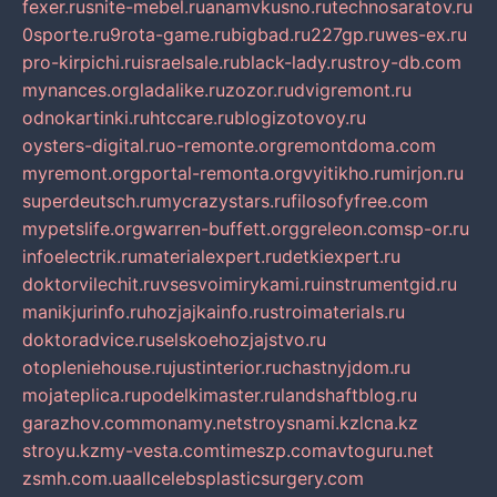
fexer.ru
snite-mebel.ru
anamvkusno.ru
technosaratov.ru
0sporte.ru
9rota-game.ru
bigbad.ru
227gp.ru
wes-ex.ru
pro-kirpichi.ru
israelsale.ru
black-lady.ru
stroy-db.com
mynances.org
ladalike.ru
zozor.ru
dvigremont.ru
odnokartinki.ru
htccare.ru
blogizotovoy.ru
oysters-digital.ru
o-remonte.org
remontdoma.com
myremont.org
portal-remonta.org
vyitikho.ru
mirjon.ru
superdeutsch.ru
mycrazystars.ru
filosofyfree.com
mypetslife.org
warren-buffett.org
greleon.com
sp-or.ru
infoelectrik.ru
materialexpert.ru
detkiexpert.ru
doktorvilechit.ru
vsesvoimirykami.ru
instrumentgid.ru
manikjurinfo.ru
hozjajkainfo.ru
stroimaterials.ru
doktoradvice.ru
selskoehozjajstvo.ru
otopleniehouse.ru
justinterior.ru
chastnyjdom.ru
mojateplica.ru
podelkimaster.ru
landshaftblog.ru
garazhov.com
monamy.net
stroysnami.kz
lcna.kz
stroyu.kz
my-vesta.com
timeszp.com
avtoguru.net
zsmh.com.ua
allcelebsplasticsurgery.com