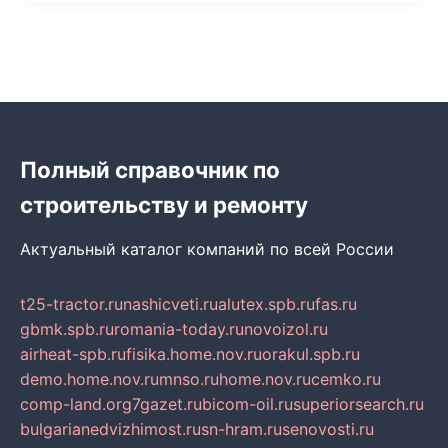
Полный справочник по
строительству и ремонту
Актуальный каталог компаний по всей России
t25-tractor.ru
nashicveti.ru
alutex.spb.ru
fas.ru
gbmk.spb.ru
romania-today.ru
novoizol.ru
airheat-spb.ru
fisika.home.nov.ru
orakul.spb.ru
demo.home.nov.ru
mnso.ru
home.nov.ru
cemko.ru
comp-land.org
7gazet.ru
bicom-oil.ru
superiorsearch.ru
bulgarianedvizhimost.ru
sn-hram.ru
senovosti.ru