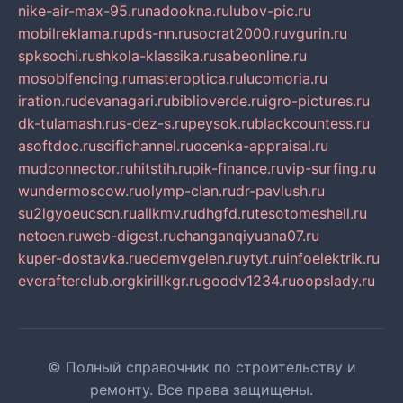
nike-air-max-95.ru
nadookna.ru
lubov-pic.ru
mobilreklama.ru
pds-nn.ru
socrat2000.ru
vgurin.ru
spksochi.ru
shkola-klassika.ru
sabeonline.ru
mosoblfencing.ru
masteroptica.ru
lucomoria.ru
iration.ru
devanagari.ru
biblioverde.ru
igro-pictures.ru
dk-tulamash.ru
s-dez-s.ru
peysok.ru
blackcountess.ru
asoftdoc.ru
scifichannel.ru
ocenka-appraisal.ru
mudconnector.ru
hitstih.ru
pik-finance.ru
vip-surfing.ru
wundermoscow.ru
olymp-clan.ru
dr-pavlush.ru
su2lgyoeucscn.ru
allkmv.ru
dhgfd.ru
tesotomeshell.ru
netoen.ru
web-digest.ru
changanqiyuana07.ru
kuper-dostavka.ru
edemvgelen.ru
ytyt.ru
infoelektrik.ru
everafterclub.org
kirillkgr.ru
goodv1234.ru
oopslady.ru
© Полный справочник по строительству и
ремонту. Все права защищены.