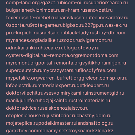
comp-land.org
7gazet.ru
bicom-oil.ru
superiorsearch.ru
bulgarianedvizhimost.ru
sn-hram.ru
senovosti.ru
fexer.ru
snite-mebel.ru
anamvkusno.ru
technosaratov.ru
0sporte.ru
9rota-game.ru
bigbad.ru
227gp.ru
wes-ex.ru
pro-kirpichi.ru
israelsale.ru
black-lady.ru
stroy-db.com
mynances.org
ladalike.ru
zozor.ru
dvigremont.ru
odnokartinki.ru
htccare.ru
blogizotovoy.ru
oysters-digital.ru
o-remonte.org
remontdoma.com
myremont.org
portal-remonta.org
vyitikho.ru
mirjon.ru
superdeutsch.ru
mycrazystars.ru
filosofyfree.com
mypetslife.org
warren-buffett.org
greleon.com
sp-or.ru
infoelectrik.ru
materialexpert.ru
detkiexpert.ru
doktorvilechit.ru
vsesvoimirykami.ru
instrumentgid.ru
manikjurinfo.ru
hozjajkainfo.ru
stroimaterials.ru
doktoradvice.ru
selskoehozjajstvo.ru
otopleniehouse.ru
justinterior.ru
chastnyjdom.ru
mojateplica.ru
podelkimaster.ru
landshaftblog.ru
garazhov.com
monamy.net
stroysnami.kz
lcna.kz