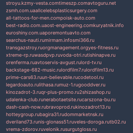
stroyu.kz
my-vesta.com
timeszp.com
avtoguru.net
zsmh.com.ua
allcelebsplasticsurgery.com
all-tattoos-for-men.com
poisk-auto.com
best-radio.com.ua
ost-engineering.com
kuryatnik.info
euroshiny.com.ua
poremontuavto.com
searchus-nauti.ru
mirmam.info
smi366.ru
transgazstroy.ru
orgmanagement.org
yes-fitness.ru
xtreme-rp.ru
wasdpvp.ru
voda-otri.ru
tishinapve.ru
orenferma.ru
avtoservis-avgust.ru
lord-tv.ru
backstage-682-music.ru
lordfilm7.ru
lordfilm13.ru
prime-cars63.ru
un-believable.ru
codetool.ru
legardoauto.ru
lithasa.ru
muz-1.ru
gooddver.ru
kinozadrot-3.ru
qr-plus-promo.ru
2shizashop.ru
udalenka-club.ru
nerabotaetsite.ru
carszona-bu.ru
dash-cash-now.ru
bravoprod.ru
kinozadrot13.ru
hotteygroup.ru
bagira31.ru
dommarketnsk.ru
dveriland73.ru
nis-glonass51.ru
veles-doroga.ru
tb02.ru
vrema-zdorov.ru
velonik.ru
surgutgloss.ru