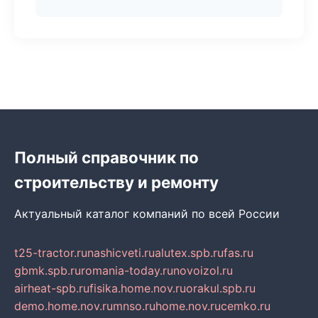
Полный справочник по
строительству и ремонту
Актуальный каталог компаний по всей России
t25-tractor.ru
nashicveti.ru
alutex.spb.ru
fas.ru
gbmk.spb.ru
romania-today.ru
novoizol.ru
airheat-spb.ru
fisika.home.nov.ru
orakul.spb.ru
demo.home.nov.ru
mnso.ru
home.nov.ru
cemko.ru