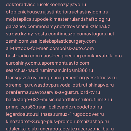
doktoradvice.ru
selskoehozjajstvo.ru
otopleniehouse.ru
justinterior.ru
chastnyjdom.ru
mojateplica.ru
podelkimaster.ru
landshaftblog.ru
garazhov.com
monamy.net
stroysnami.kz
lcna.kz
stroyu.kz
my-vesta.com
timeszp.com
avtoguru.net
zsmh.com.ua
allcelebsplasticsurgery.com
all-tattoos-for-men.com
poisk-auto.com
best-radio.com.ua
ost-engineering.com
kuryatnik.info
euroshiny.com.ua
poremontuavto.com
searchus-nauti.ru
mirmam.info
smi366.ru
transgazstroy.ru
orgmanagement.org
yes-fitness.ru
xtreme-rp.ru
wasdpvp.ru
voda-otri.ru
tishinapve.ru
orenferma.ru
avtoservis-avgust.ru
lord-tv.ru
backstage-682-music.ru
lordfilm7.ru
lordfilm13.ru
prime-cars63.ru
un-believable.ru
codetool.ru
legardoauto.ru
lithasa.ru
muz-1.ru
gooddver.ru
kinozadrot-3.ru
qr-plus-promo.ru
2shizashop.ru
udalenka-club.ru
nerabotaetsite.ru
carszona-bu.ru