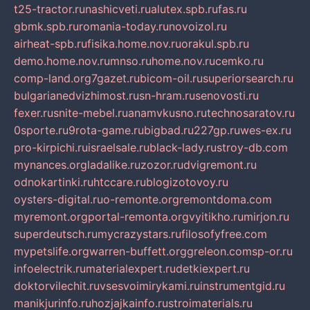
t25-tractor.ru
nashicveti.ru
alutex.spb.ru
fas.ru
gbmk.spb.ru
romania-today.ru
novoizol.ru
airheat-spb.ru
fisika.home.nov.ru
orakul.spb.ru
demo.home.nov.ru
mnso.ru
home.nov.ru
cemko.ru
comp-land.org
7gazet.ru
bicom-oil.ru
superiorsearch.ru
bulgarianedvizhimost.ru
sn-hram.ru
senovosti.ru
fexer.ru
snite-mebel.ru
anamvkusno.ru
technosaratov.ru
0sporte.ru
9rota-game.ru
bigbad.ru
227gp.ru
wes-ex.ru
pro-kirpichi.ru
israelsale.ru
black-lady.ru
stroy-db.com
mynances.org
ladalike.ru
zozor.ru
dvigremont.ru
odnokartinki.ru
htccare.ru
blogizotovoy.ru
oysters-digital.ru
o-remonte.org
remontdoma.com
myremont.org
portal-remonta.org
vyitikho.ru
mirjon.ru
superdeutsch.ru
mycrazystars.ru
filosofyfree.com
mypetslife.org
warren-buffett.org
greleon.com
sp-or.ru
infoelectrik.ru
materialexpert.ru
detkiexpert.ru
doktorvilechit.ru
vsesvoimirykami.ru
instrumentgid.ru
manikjurinfo.ru
hozjajkainfo.ru
stroimaterials.ru