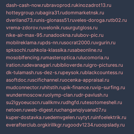
dash-cash-now.ru
bravoprod.ru
kinozadrot13.ru
hotteygroup.ru
bagira31.ru
dommarketnsk.ru
dveriland73.ru
nis-glonass51.ru
veles-doroga.ru
tb02.ru
vrema-zdorov.ru
velonik.ru
surgutgloss.ru
nike-air-max-95.ru
nadookna.ru
lubov-pic.ru
mobilreklama.ru
pds-nn.ru
socrat2000.ru
vgurin.ru
spksochi.ru
shkola-klassika.ru
sabeonline.ru
mosoblfencing.ru
masteroptica.ru
lucomoria.ru
iration.ru
devanagari.ru
biblioverde.ru
igro-pictures.ru
dk-tulamash.ru
s-dez-s.ru
peysok.ru
blackcountess.ru
asoftdoc.ru
scifichannel.ru
ocenka-appraisal.ru
mudconnector.ru
hitstih.ru
pik-finance.ru
vip-surfing.ru
wundermoscow.ru
olymp-clan.ru
dr-pavlush.ru
su2lgyoeucscn.ru
allkmv.ru
dhgfd.ru
tesotomeshell.ru
netoen.ru
web-digest.ru
changanqiyuana07.ru
kuper-dostavka.ru
edemvgelen.ru
ytyt.ru
infoelektrik.ru
everafterclub.org
kirillkgr.ru
goodv1234.ru
oopslady.ru