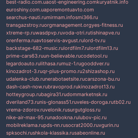
best-radio.com.ua
ost-engineering.com
kuryatnik.info
euroshiny.com.ua
poremontuavto.com
searchus-nauti.ru
mirmam.info
smi366.ru
transgazstroy.ru
orgmanagement.org
yes-fitness.ru
xtreme-rp.ru
wasdpvp.ru
voda-otri.ru
tishinapve.ru
orenferma.ru
avtoservis-avgust.ru
lord-tv.ru
backstage-682-music.ru
lordfilm7.ru
lordfilm13.ru
prime-cars63.ru
un-believable.ru
codetool.ru
legardoauto.ru
lithasa.ru
muz-1.ru
gooddver.ru
kinozadrot-3.ru
qr-plus-promo.ru
2shizashop.ru
udalenka-club.ru
nerabotaetsite.ru
carszona-bu.ru
dash-cash-now.ru
bravoprod.ru
kinozadrot13.ru
hotteygroup.ru
bagira31.ru
dommarketnsk.ru
dveriland73.ru
nis-glonass51.ru
veles-doroga.ru
tb02.ru
vrema-zdorov.ru
velonik.ru
surgutgloss.ru
nike-air-max-95.ru
nadookna.ru
lubov-pic.ru
mobilreklama.ru
pds-nn.ru
socrat2000.ru
vgurin.ru
spksochi.ru
shkola-klassika.ru
sabeonline.ru