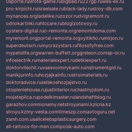
0sporte.ru
9rota-game.ru
bigbad.ru
227gp.ru
wes-ex.ru
pro-kirpichi.ru
israelsale.ru
black-lady.ru
stroy-db.com
mynances.org
ladalike.ru
zozor.ru
dvigremont.ru
odnokartinki.ru
htccare.ru
blogizotovoy.ru
oysters-digital.ru
o-remonte.org
remontdoma.com
myremont.org
portal-remonta.org
vyitikho.ru
mirjon.ru
superdeutsch.ru
mycrazystars.ru
filosofyfree.com
mypetslife.org
warren-buffett.org
greleon.com
sp-or.ru
infoelectrik.ru
materialexpert.ru
detkiexpert.ru
doktorvilechit.ru
vsesvoimirykami.ru
instrumentgid.ru
manikjurinfo.ru
hozjajkainfo.ru
stroimaterials.ru
doktoradvice.ru
selskoehozjajstvo.ru
otopleniehouse.ru
justinterior.ru
chastnyjdom.ru
mojateplica.ru
podelkimaster.ru
landshaftblog.ru
garazhov.com
monamy.net
stroysnami.kz
lcna.kz
stroyu.kz
my-vesta.com
timeszp.com
avtoguru.net
zsmh.com.ua
allcelebsplasticsurgery.com
all-tattoos-for-men.com
poisk-auto.com