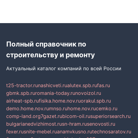
Полный справочник по
строительству и ремонту
Актуальный каталог компаний по всей России
t25-tractor.ru
nashicveti.ru
alutex.spb.ru
fas.ru
gbmk.spb.ru
romania-today.ru
novoizol.ru
airheat-spb.ru
fisika.home.nov.ru
orakul.spb.ru
demo.home.nov.ru
mnso.ru
home.nov.ru
cemko.ru
comp-land.org
7gazet.ru
bicom-oil.ru
superiorsearch.ru
bulgarianedvizhimost.ru
sn-hram.ru
senovosti.ru
fexer.ru
snite-mebel.ru
anamvkusno.ru
technosaratov.ru