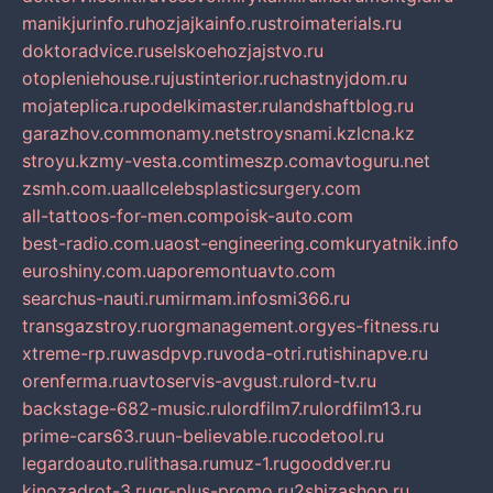
manikjurinfo.ru
hozjajkainfo.ru
stroimaterials.ru
doktoradvice.ru
selskoehozjajstvo.ru
otopleniehouse.ru
justinterior.ru
chastnyjdom.ru
mojateplica.ru
podelkimaster.ru
landshaftblog.ru
garazhov.com
monamy.net
stroysnami.kz
lcna.kz
stroyu.kz
my-vesta.com
timeszp.com
avtoguru.net
zsmh.com.ua
allcelebsplasticsurgery.com
all-tattoos-for-men.com
poisk-auto.com
best-radio.com.ua
ost-engineering.com
kuryatnik.info
euroshiny.com.ua
poremontuavto.com
searchus-nauti.ru
mirmam.info
smi366.ru
transgazstroy.ru
orgmanagement.org
yes-fitness.ru
xtreme-rp.ru
wasdpvp.ru
voda-otri.ru
tishinapve.ru
orenferma.ru
avtoservis-avgust.ru
lord-tv.ru
backstage-682-music.ru
lordfilm7.ru
lordfilm13.ru
prime-cars63.ru
un-believable.ru
codetool.ru
legardoauto.ru
lithasa.ru
muz-1.ru
gooddver.ru
kinozadrot-3.ru
qr-plus-promo.ru
2shizashop.ru