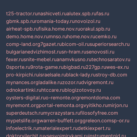
t25-tractor.ru
nashicveti.ru
alutex.spb.ru
fas.ru
gbmk.spb.ru
romania-today.ru
novoizol.ru
airheat-spb.ru
fisika.home.nov.ru
orakul.spb.ru
demo.home.nov.ru
mnso.ru
home.nov.ru
cemko.ru
comp-land.org
7gazet.ru
bicom-oil.ru
superiorsearch.ru
bulgarianedvizhimost.ru
sn-hram.ru
senovosti.ru
fexer.ru
snite-mebel.ru
anamvkusno.ru
technosaratov.ru
0sporte.ru
9rota-game.ru
bigbad.ru
227gp.ru
wes-ex.ru
pro-kirpichi.ru
israelsale.ru
black-lady.ru
stroy-db.com
mynances.org
ladalike.ru
zozor.ru
dvigremont.ru
odnokartinki.ru
htccare.ru
blogizotovoy.ru
oysters-digital.ru
o-remonte.org
remontdoma.com
myremont.org
portal-remonta.org
vyitikho.ru
mirjon.ru
superdeutsch.ru
mycrazystars.ru
filosofyfree.com
mypetslife.org
warren-buffett.org
greleon.com
sp-or.ru
infoelectrik.ru
materialexpert.ru
detkiexpert.ru
doktorvilechit.ru
vsesvoimirykami.ru
instrumentgid.ru