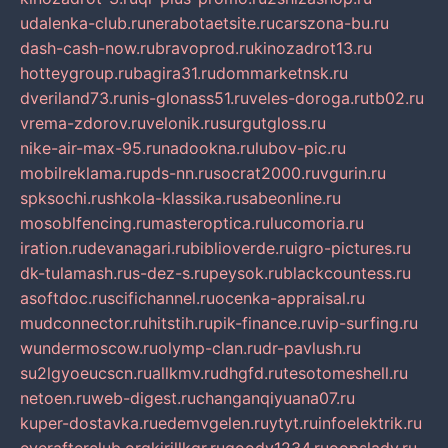
udalenka-club.ru
nerabotaetsite.ru
carszona-bu.ru
dash-cash-now.ru
bravoprod.ru
kinozadrot13.ru
hotteygroup.ru
bagira31.ru
dommarketnsk.ru
dveriland73.ru
nis-glonass51.ru
veles-doroga.ru
tb02.ru
vrema-zdorov.ru
velonik.ru
surgutgloss.ru
nike-air-max-95.ru
nadookna.ru
lubov-pic.ru
mobilreklama.ru
pds-nn.ru
socrat2000.ru
vgurin.ru
spksochi.ru
shkola-klassika.ru
sabeonline.ru
mosoblfencing.ru
masteroptica.ru
lucomoria.ru
iration.ru
devanagari.ru
biblioverde.ru
igro-pictures.ru
dk-tulamash.ru
s-dez-s.ru
peysok.ru
blackcountess.ru
asoftdoc.ru
scifichannel.ru
ocenka-appraisal.ru
mudconnector.ru
hitstih.ru
pik-finance.ru
vip-surfing.ru
wundermoscow.ru
olymp-clan.ru
dr-pavlush.ru
su2lgyoeucscn.ru
allkmv.ru
dhgfd.ru
tesotomeshell.ru
netoen.ru
web-digest.ru
changanqiyuana07.ru
kuper-dostavka.ru
edemvgelen.ru
ytyt.ru
infoelektrik.ru