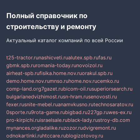
Полный справочник по
строительству и ремонту
Актуальный каталог компаний по всей России
t25-tractor.ru
nashicveti.ru
alutex.spb.ru
fas.ru
gbmk.spb.ru
romania-today.ru
novoizol.ru
airheat-spb.ru
fisika.home.nov.ru
orakul.spb.ru
demo.home.nov.ru
mnso.ru
home.nov.ru
cemko.ru
comp-land.org
7gazet.ru
bicom-oil.ru
superiorsearch.ru
bulgarianedvizhimost.ru
sn-hram.ru
senovosti.ru
fexer.ru
snite-mebel.ru
anamvkusno.ru
technosaratov.ru
0sporte.ru
9rota-game.ru
bigbad.ru
227gp.ru
wes-ex.ru
pro-kirpichi.ru
israelsale.ru
black-lady.ru
stroy-db.com
mynances.org
ladalike.ru
zozor.ru
dvigremont.ru
odnokartinki.ru
htccare.ru
blogizotovoy.ru