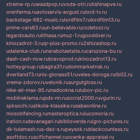
xtreme-rp.ru
wasdpvp.ru
voda-otri.ru
tishinapve.ru
orenferma.ru
avtoservis-avgust.ru
lord-tv.ru
backstage-682-music.ru
lordfilm7.ru
lordfilm13.ru
prime-cars63.ru
un-believable.ru
codetool.ru
legardoauto.ru
lithasa.ru
muz-1.ru
gooddver.ru
kinozadrot-3.ru
qr-plus-promo.ru
2shizashop.ru
udalenka-club.ru
nerabotaetsite.ru
carszona-bu.ru
dash-cash-now.ru
bravoprod.ru
kinozadrot13.ru
hotteygroup.ru
bagira31.ru
dommarketnsk.ru
dveriland73.ru
nis-glonass51.ru
veles-doroga.ru
tb02.ru
vrema-zdorov.ru
velonik.ru
surgutgloss.ru
nike-air-max-95.ru
nadookna.ru
lubov-pic.ru
mobilreklama.ru
pds-nn.ru
socrat2000.ru
vgurin.ru
spksochi.ru
shkola-klassika.ru
sabeonline.ru
mosoblfencing.ru
masteroptica.ru
lucomoria.ru
iration.ru
devanagari.ru
biblioverde.ru
igro-pictures.ru
dk-tulamash.ru
s-dez-s.ru
peysok.ru
blackcountess.ru
asoftdoc.ru
scifichannel.ru
ocenka-appraisal.ru