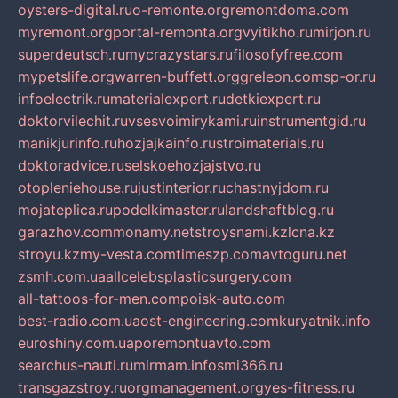
oysters-digital.ru
o-remonte.org
remontdoma.com
myremont.org
portal-remonta.org
vyitikho.ru
mirjon.ru
superdeutsch.ru
mycrazystars.ru
filosofyfree.com
mypetslife.org
warren-buffett.org
greleon.com
sp-or.ru
infoelectrik.ru
materialexpert.ru
detkiexpert.ru
doktorvilechit.ru
vsesvoimirykami.ru
instrumentgid.ru
manikjurinfo.ru
hozjajkainfo.ru
stroimaterials.ru
doktoradvice.ru
selskoehozjajstvo.ru
otopleniehouse.ru
justinterior.ru
chastnyjdom.ru
mojateplica.ru
podelkimaster.ru
landshaftblog.ru
garazhov.com
monamy.net
stroysnami.kz
lcna.kz
stroyu.kz
my-vesta.com
timeszp.com
avtoguru.net
zsmh.com.ua
allcelebsplasticsurgery.com
all-tattoos-for-men.com
poisk-auto.com
best-radio.com.ua
ost-engineering.com
kuryatnik.info
euroshiny.com.ua
poremontuavto.com
searchus-nauti.ru
mirmam.info
smi366.ru
transgazstroy.ru
orgmanagement.org
yes-fitness.ru