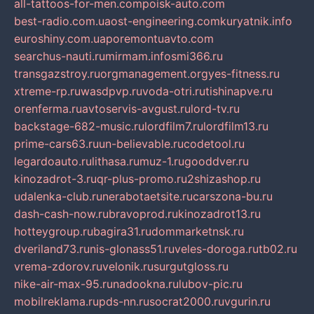
all-tattoos-for-men.com
poisk-auto.com
best-radio.com.ua
ost-engineering.com
kuryatnik.info
euroshiny.com.ua
poremontuavto.com
searchus-nauti.ru
mirmam.info
smi366.ru
transgazstroy.ru
orgmanagement.org
yes-fitness.ru
xtreme-rp.ru
wasdpvp.ru
voda-otri.ru
tishinapve.ru
orenferma.ru
avtoservis-avgust.ru
lord-tv.ru
backstage-682-music.ru
lordfilm7.ru
lordfilm13.ru
prime-cars63.ru
un-believable.ru
codetool.ru
legardoauto.ru
lithasa.ru
muz-1.ru
gooddver.ru
kinozadrot-3.ru
qr-plus-promo.ru
2shizashop.ru
udalenka-club.ru
nerabotaetsite.ru
carszona-bu.ru
dash-cash-now.ru
bravoprod.ru
kinozadrot13.ru
hotteygroup.ru
bagira31.ru
dommarketnsk.ru
dveriland73.ru
nis-glonass51.ru
veles-doroga.ru
tb02.ru
vrema-zdorov.ru
velonik.ru
surgutgloss.ru
nike-air-max-95.ru
nadookna.ru
lubov-pic.ru
mobilreklama.ru
pds-nn.ru
socrat2000.ru
vgurin.ru