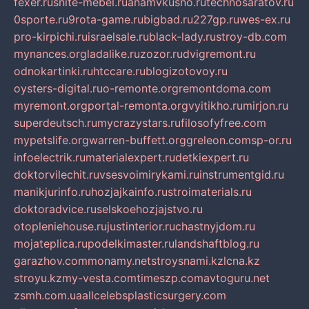
fexer.ru
snite-mebel.ru
anamvkusno.ru
technosaratov.ru
0sporte.ru
9rota-game.ru
bigbad.ru
227gp.ru
wes-ex.ru
pro-kirpichi.ru
israelsale.ru
black-lady.ru
stroy-db.com
mynances.org
ladalike.ru
zozor.ru
dvigremont.ru
odnokartinki.ru
htccare.ru
blogizotovoy.ru
oysters-digital.ru
o-remonte.org
remontdoma.com
myremont.org
portal-remonta.org
vyitikho.ru
mirjon.ru
superdeutsch.ru
mycrazystars.ru
filosofyfree.com
mypetslife.org
warren-buffett.org
greleon.com
sp-or.ru
infoelectrik.ru
materialexpert.ru
detkiexpert.ru
doktorvilechit.ru
vsesvoimirykami.ru
instrumentgid.ru
manikjurinfo.ru
hozjajkainfo.ru
stroimaterials.ru
doktoradvice.ru
selskoehozjajstvo.ru
otopleniehouse.ru
justinterior.ru
chastnyjdom.ru
mojateplica.ru
podelkimaster.ru
landshaftblog.ru
garazhov.com
monamy.net
stroysnami.kz
lcna.kz
stroyu.kz
my-vesta.com
timeszp.com
avtoguru.net
zsmh.com.ua
allcelebsplasticsurgery.com