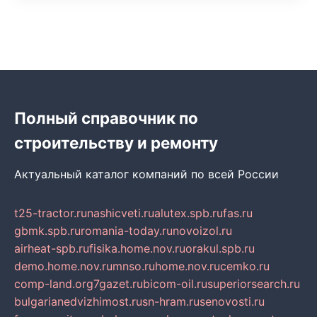
Полный справочник по
строительству и ремонту
Актуальный каталог компаний по всей России
t25-tractor.ru
nashicveti.ru
alutex.spb.ru
fas.ru
gbmk.spb.ru
romania-today.ru
novoizol.ru
airheat-spb.ru
fisika.home.nov.ru
orakul.spb.ru
demo.home.nov.ru
mnso.ru
home.nov.ru
cemko.ru
comp-land.org
7gazet.ru
bicom-oil.ru
superiorsearch.ru
bulgarianedvizhimost.ru
sn-hram.ru
senovosti.ru