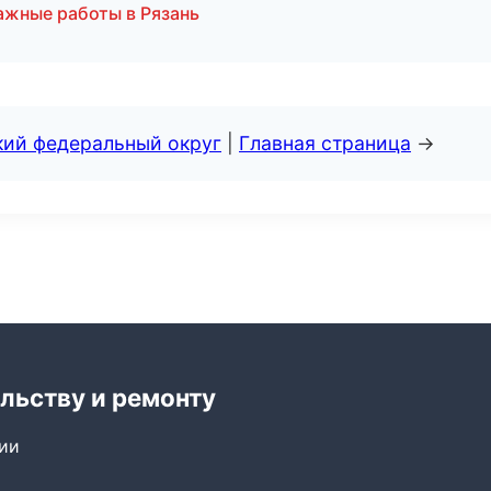
жные работы в Рязань
кий федеральный округ
|
Главная страница
→
льству и ремонту
сии