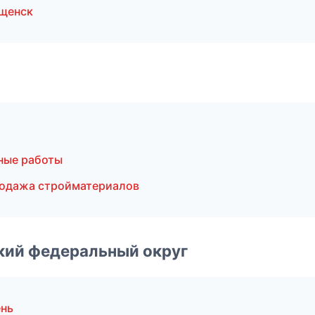
щенск
ные работы
родажа стройматериалов
ский федеральный округ
ень