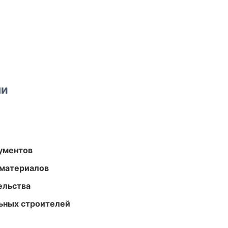
ми
ументов
 материалов
ельства
ьных строителей