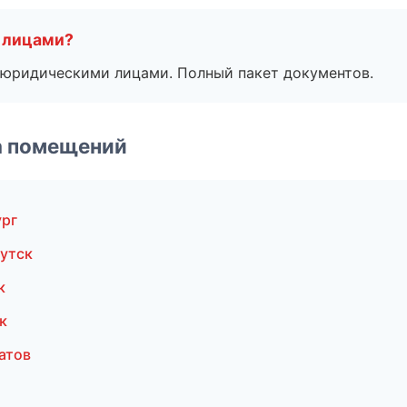
 лицами?
 с юридическими лицами. Полный пакет документов.
а помещений
ург
утск
к
к
атов