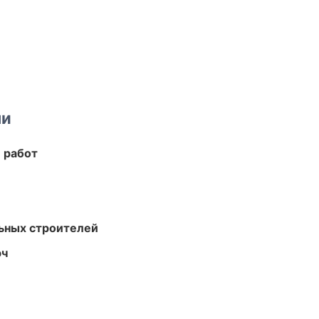
ми
 работ
ьных строителей
юч