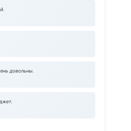
й.
чень довольны.
джет.