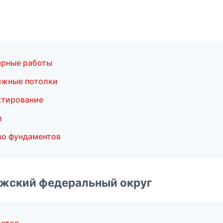
ярные работы
яжные потолки
ктирование
в
о фундаментов
лжский федеральный округ