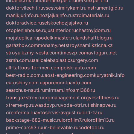
infoelectrik.ru
materialexpert.ru
detkiexpert.ru
doktorvilechit.ru
vsesvoimirykami.ru
instrumentgid.ru
manikjurinfo.ru
hozjajkainfo.ru
stroimaterials.ru
doktoradvice.ru
selskoehozjajstvo.ru
otopleniehouse.ru
justinterior.ru
chastnyjdom.ru
mojateplica.ru
podelkimaster.ru
landshaftblog.ru
garazhov.com
monamy.net
stroysnami.kz
lcna.kz
stroyu.kz
my-vesta.com
timeszp.com
avtoguru.net
zsmh.com.ua
allcelebsplasticsurgery.com
all-tattoos-for-men.com
poisk-auto.com
best-radio.com.ua
ost-engineering.com
kuryatnik.info
euroshiny.com.ua
poremontuavto.com
searchus-nauti.ru
mirmam.info
smi366.ru
transgazstroy.ru
orgmanagement.org
yes-fitness.ru
xtreme-rp.ru
wasdpvp.ru
voda-otri.ru
tishinapve.ru
orenferma.ru
avtoservis-avgust.ru
lord-tv.ru
backstage-682-music.ru
lordfilm7.ru
lordfilm13.ru
prime-cars63.ru
un-believable.ru
codetool.ru