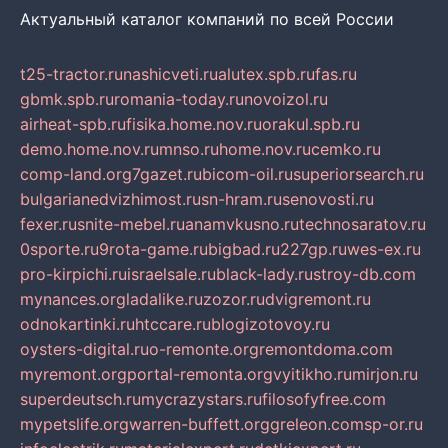
Актуальный каталог компаний по всей России
t25-tractor.ru
nashicveti.ru
alutex.spb.ru
fas.ru
gbmk.spb.ru
romania-today.ru
novoizol.ru
airheat-spb.ru
fisika.home.nov.ru
orakul.spb.ru
demo.home.nov.ru
mnso.ru
home.nov.ru
cemko.ru
comp-land.org
7gazet.ru
bicom-oil.ru
superiorsearch.ru
bulgarianedvizhimost.ru
sn-hram.ru
senovosti.ru
fexer.ru
snite-mebel.ru
anamvkusno.ru
technosaratov.ru
0sporte.ru
9rota-game.ru
bigbad.ru
227gp.ru
wes-ex.ru
pro-kirpichi.ru
israelsale.ru
black-lady.ru
stroy-db.com
mynances.org
ladalike.ru
zozor.ru
dvigremont.ru
odnokartinki.ru
htccare.ru
blogizotovoy.ru
oysters-digital.ru
o-remonte.org
remontdoma.com
myremont.org
portal-remonta.org
vyitikho.ru
mirjon.ru
superdeutsch.ru
mycrazystars.ru
filosofyfree.com
mypetslife.org
warren-buffett.org
greleon.com
sp-or.ru