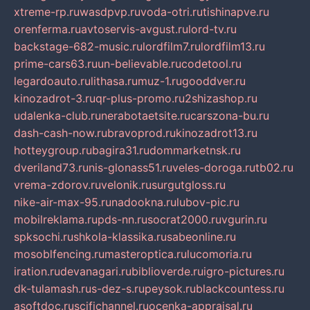
xtreme-rp.ru
wasdpvp.ru
voda-otri.ru
tishinapve.ru
orenferma.ru
avtoservis-avgust.ru
lord-tv.ru
backstage-682-music.ru
lordfilm7.ru
lordfilm13.ru
prime-cars63.ru
un-believable.ru
codetool.ru
legardoauto.ru
lithasa.ru
muz-1.ru
gooddver.ru
kinozadrot-3.ru
qr-plus-promo.ru
2shizashop.ru
udalenka-club.ru
nerabotaetsite.ru
carszona-bu.ru
dash-cash-now.ru
bravoprod.ru
kinozadrot13.ru
hotteygroup.ru
bagira31.ru
dommarketnsk.ru
dveriland73.ru
nis-glonass51.ru
veles-doroga.ru
tb02.ru
vrema-zdorov.ru
velonik.ru
surgutgloss.ru
nike-air-max-95.ru
nadookna.ru
lubov-pic.ru
mobilreklama.ru
pds-nn.ru
socrat2000.ru
vgurin.ru
spksochi.ru
shkola-klassika.ru
sabeonline.ru
mosoblfencing.ru
masteroptica.ru
lucomoria.ru
iration.ru
devanagari.ru
biblioverde.ru
igro-pictures.ru
dk-tulamash.ru
s-dez-s.ru
peysok.ru
blackcountess.ru
asoftdoc.ru
scifichannel.ru
ocenka-appraisal.ru