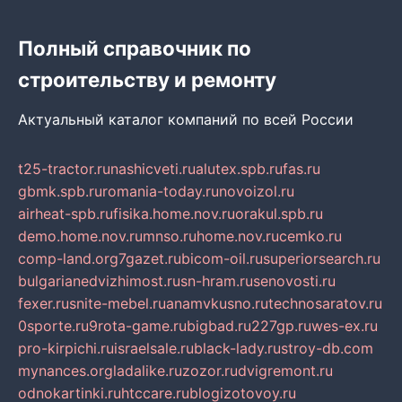
Полный справочник по
строительству и ремонту
Актуальный каталог компаний по всей России
t25-tractor.ru
nashicveti.ru
alutex.spb.ru
fas.ru
gbmk.spb.ru
romania-today.ru
novoizol.ru
airheat-spb.ru
fisika.home.nov.ru
orakul.spb.ru
demo.home.nov.ru
mnso.ru
home.nov.ru
cemko.ru
comp-land.org
7gazet.ru
bicom-oil.ru
superiorsearch.ru
bulgarianedvizhimost.ru
sn-hram.ru
senovosti.ru
fexer.ru
snite-mebel.ru
anamvkusno.ru
technosaratov.ru
0sporte.ru
9rota-game.ru
bigbad.ru
227gp.ru
wes-ex.ru
pro-kirpichi.ru
israelsale.ru
black-lady.ru
stroy-db.com
mynances.org
ladalike.ru
zozor.ru
dvigremont.ru
odnokartinki.ru
htccare.ru
blogizotovoy.ru