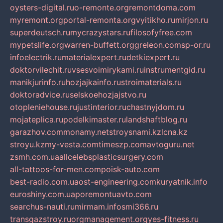
oysters-digital.ru
o-remonte.org
remontdoma.com
myremont.org
portal-remonta.org
vyitikho.ru
mirjon.ru
superdeutsch.ru
mycrazystars.ru
filosofyfree.com
mypetslife.org
warren-buffett.org
greleon.com
sp-or.ru
infoelectrik.ru
materialexpert.ru
detkiexpert.ru
doktorvilechit.ru
vsesvoimirykami.ru
instrumentgid.ru
manikjurinfo.ru
hozjajkainfo.ru
stroimaterials.ru
doktoradvice.ru
selskoehozjajstvo.ru
otopleniehouse.ru
justinterior.ru
chastnyjdom.ru
mojateplica.ru
podelkimaster.ru
landshaftblog.ru
garazhov.com
monamy.net
stroysnami.kz
lcna.kz
stroyu.kz
my-vesta.com
timeszp.com
avtoguru.net
zsmh.com.ua
allcelebsplasticsurgery.com
all-tattoos-for-men.com
poisk-auto.com
best-radio.com.ua
ost-engineering.com
kuryatnik.info
euroshiny.com.ua
poremontuavto.com
searchus-nauti.ru
mirmam.info
smi366.ru
transgazstroy.ru
orgmanagement.org
yes-fitness.ru