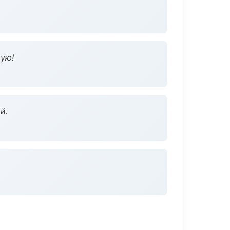
дую!
й.