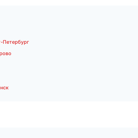
-Петербург
рово
енск