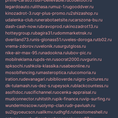
prime-cars63.ru
un-believable.ru
codetool.ru
legardoauto.ru
lithasa.ru
muz-1.ru
gooddver.ru
kinozadrot-3.ru
qr-plus-promo.ru
2shizashop.ru
udalenka-club.ru
nerabotaetsite.ru
carszona-bu.ru
dash-cash-now.ru
bravoprod.ru
kinozadrot13.ru
hotteygroup.ru
bagira31.ru
dommarketnsk.ru
dveriland73.ru
nis-glonass51.ru
veles-doroga.ru
tb02.ru
vrema-zdorov.ru
velonik.ru
surgutgloss.ru
nike-air-max-95.ru
nadookna.ru
lubov-pic.ru
mobilreklama.ru
pds-nn.ru
socrat2000.ru
vgurin.ru
spksochi.ru
shkola-klassika.ru
sabeonline.ru
mosoblfencing.ru
masteroptica.ru
lucomoria.ru
iration.ru
devanagari.ru
biblioverde.ru
igro-pictures.ru
dk-tulamash.ru
s-dez-s.ru
peysok.ru
blackcountess.ru
asoftdoc.ru
scifichannel.ru
ocenka-appraisal.ru
mudconnector.ru
hitstih.ru
pik-finance.ru
vip-surfing.ru
wundermoscow.ru
olymp-clan.ru
dr-pavlush.ru
su2lgyoeucscn.ru
allkmv.ru
dhgfd.ru
tesotomeshell.ru