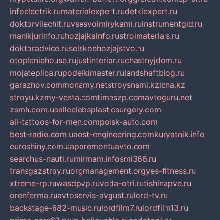
infoelectrik.ru
materialexpert.ru
detkiexpert.ru
doktorvilechit.ru
vsesvoimirykami.ru
instrumentgid.ru
manikjurinfo.ru
hozjajkainfo.ru
stroimaterials.ru
doktoradvice.ru
selskoehozjajstvo.ru
otopleniehouse.ru
justinterior.ru
chastnyjdom.ru
mojateplica.ru
podelkimaster.ru
landshaftblog.ru
garazhov.com
monamy.net
stroysnami.kz
lcna.kz
stroyu.kz
my-vesta.com
timeszp.com
avtoguru.net
zsmh.com.ua
allcelebsplasticsurgery.com
all-tattoos-for-men.com
poisk-auto.com
best-radio.com.ua
ost-engineering.com
kuryatnik.info
euroshiny.com.ua
poremontuavto.com
searchus-nauti.ru
mirmam.info
smi366.ru
transgazstroy.ru
orgmanagement.org
yes-fitness.ru
xtreme-rp.ru
wasdpvp.ru
voda-otri.ru
tishinapve.ru
orenferma.ru
avtoservis-avgust.ru
lord-tv.ru
backstage-682-music.ru
lordfilm7.ru
lordfilm13.ru