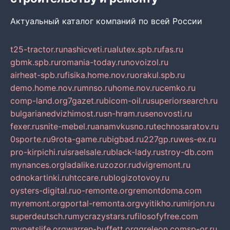
Актуальный каталог компаний по всей России
t25-tractor.ru
nashicveti.ru
alutex.spb.ru
fas.ru
gbmk.spb.ru
romania-today.ru
novoizol.ru
airheat-spb.ru
fisika.home.nov.ru
orakul.spb.ru
demo.home.nov.ru
mnso.ru
home.nov.ru
cemko.ru
comp-land.org
7gazet.ru
bicom-oil.ru
superiorsearch.ru
bulgarianedvizhimost.ru
sn-hram.ru
senovosti.ru
fexer.ru
snite-mebel.ru
anamvkusno.ru
technosaratov.ru
0sporte.ru
9rota-game.ru
bigbad.ru
227gp.ru
wes-ex.ru
pro-kirpichi.ru
israelsale.ru
black-lady.ru
stroy-db.com
mynances.org
ladalike.ru
zozor.ru
dvigremont.ru
odnokartinki.ru
htccare.ru
blogizotovoy.ru
oysters-digital.ru
o-remonte.org
remontdoma.com
myremont.org
portal-remonta.org
vyitikho.ru
mirjon.ru
superdeutsch.ru
mycrazystars.ru
filosofyfree.com
mypetslife.org
warren-buffett.org
greleon.com
sp-or.ru