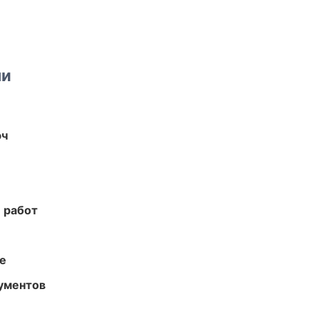
ми
юч
 работ
те
ументов