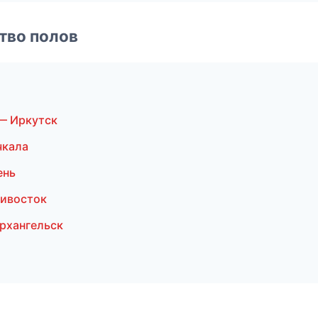
тво полов
— Иркутск
чкала
ень
дивосток
рхангельск