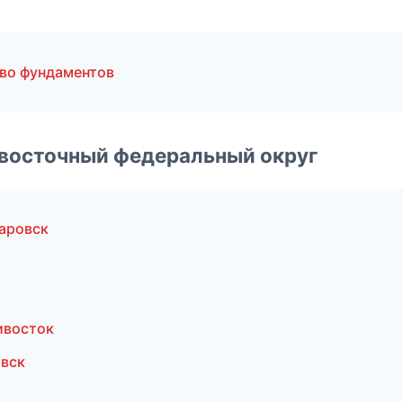
во фундаментов
евосточный федеральный округ
аровск
ивосток
овск