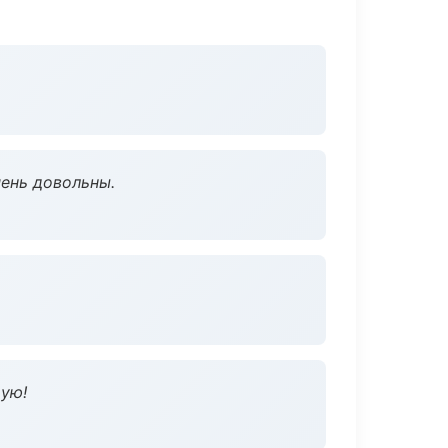
чень довольны.
дую!