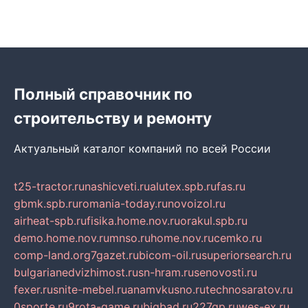
Полный справочник по
строительству и ремонту
Актуальный каталог компаний по всей России
t25-tractor.ru
nashicveti.ru
alutex.spb.ru
fas.ru
gbmk.spb.ru
romania-today.ru
novoizol.ru
airheat-spb.ru
fisika.home.nov.ru
orakul.spb.ru
demo.home.nov.ru
mnso.ru
home.nov.ru
cemko.ru
comp-land.org
7gazet.ru
bicom-oil.ru
superiorsearch.ru
bulgarianedvizhimost.ru
sn-hram.ru
senovosti.ru
fexer.ru
snite-mebel.ru
anamvkusno.ru
technosaratov.ru
0sporte.ru
9rota-game.ru
bigbad.ru
227gp.ru
wes-ex.ru