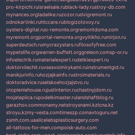
pro-kirpichi.ru
israelsale.ru
black-lady.ru
stroy-db.com
mynances.org
ladalike.ru
zozor.ru
dvigremont.ru
odnokartinki.ru
htccare.ru
blogizotovoy.ru
oysters-digital.ru
o-remonte.org
remontdoma.com
myremont.org
portal-remonta.org
vyitikho.ru
mirjon.ru
superdeutsch.ru
mycrazystars.ru
filosofyfree.com
mypetslife.org
warren-buffett.org
greleon.com
sp-or.ru
infoelectrik.ru
materialexpert.ru
detkiexpert.ru
doktorvilechit.ru
vsesvoimirykami.ru
instrumentgid.ru
manikjurinfo.ru
hozjajkainfo.ru
stroimaterials.ru
doktoradvice.ru
selskoehozjajstvo.ru
otopleniehouse.ru
justinterior.ru
chastnyjdom.ru
mojateplica.ru
podelkimaster.ru
landshaftblog.ru
garazhov.com
monamy.net
stroysnami.kz
lcna.kz
stroyu.kz
my-vesta.com
timeszp.com
avtoguru.net
zsmh.com.ua
allcelebsplasticsurgery.com
all-tattoos-for-men.com
poisk-auto.com