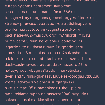
best-radio.com.ua
ost-engineering.com
kuryatnik.info
euroshiny.com.ua
poremontuavto.com
searchus-nauti.ru
mirmam.info
smi366.ru
transgazstroy.ru
orgmanagement.org
yes-fitness.ru
xtreme-rp.ru
wasdpvp.ru
voda-otri.ru
tishinapve.ru
orenferma.ru
avtoservis-avgust.ru
lord-tv.ru
backstage-682-music.ru
lordfilm7.ru
lordfilm13.ru
prime-cars63.ru
un-believable.ru
codetool.ru
legardoauto.ru
lithasa.ru
muz-1.ru
gooddver.ru
kinozadrot-3.ru
qr-plus-promo.ru
2shizashop.ru
udalenka-club.ru
nerabotaetsite.ru
carszona-bu.ru
dash-cash-now.ru
bravoprod.ru
kinozadrot13.ru
hotteygroup.ru
bagira31.ru
dommarketnsk.ru
dveriland73.ru
nis-glonass51.ru
veles-doroga.ru
tb02.ru
vrema-zdorov.ru
velonik.ru
surgutgloss.ru
nike-air-max-95.ru
nadookna.ru
lubov-pic.ru
mobilreklama.ru
pds-nn.ru
socrat2000.ru
vgurin.ru
spksochi.ru
shkola-klassika.ru
sabeonline.ru