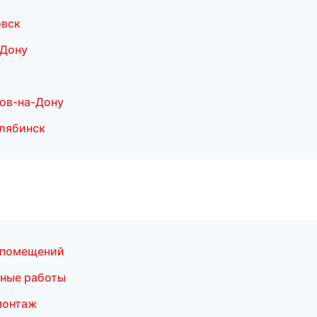
овск
-Дону
ов-на-Дону
лябинск
 помещений
ные работы
монтаж