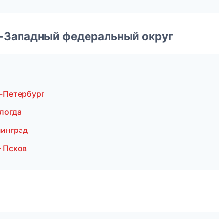
о-Западный федеральный округ
-Петербург
логда
нинград
 Псков