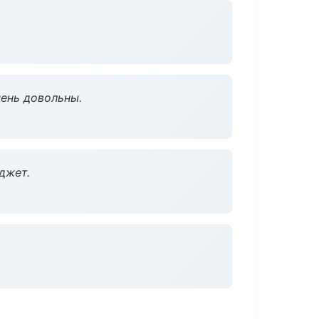
чень довольны.
джет.