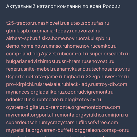
Актуальный каталог компаний по всей России
t25-tractor.ru
nashicveti.ru
alutex.spb.ru
fas.ru
gbmk.spb.ru
romania-today.ru
novoizol.ru
airheat-spb.ru
fisika.home.nov.ru
orakul.spb.ru
demo.home.nov.ru
mnso.ru
home.nov.ru
cemko.ru
comp-land.org
7gazet.ru
bicom-oil.ru
superiorsearch.ru
bulgarianedvizhimost.ru
sn-hram.ru
senovosti.ru
fexer.ru
snite-mebel.ru
anamvkusno.ru
technosaratov.ru
0sporte.ru
9rota-game.ru
bigbad.ru
227gp.ru
wes-ex.ru
pro-kirpichi.ru
israelsale.ru
black-lady.ru
stroy-db.com
mynances.org
ladalike.ru
zozor.ru
dvigremont.ru
odnokartinki.ru
htccare.ru
blogizotovoy.ru
oysters-digital.ru
o-remonte.org
remontdoma.com
myremont.org
portal-remonta.org
vyitikho.ru
mirjon.ru
superdeutsch.ru
mycrazystars.ru
filosofyfree.com
mypetslife.org
warren-buffett.org
greleon.com
sp-or.ru