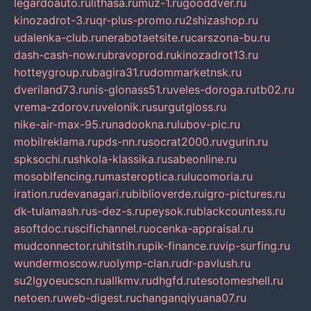
legardoauto.ru
lithasa.ru
muz-1.ru
gooddver.ru
kinozadrot-3.ru
qr-plus-promo.ru
2shizashop.ru
udalenka-club.ru
nerabotaetsite.ru
carszona-bu.ru
dash-cash-now.ru
bravoprod.ru
kinozadrot13.ru
hotteygroup.ru
bagira31.ru
dommarketnsk.ru
dveriland73.ru
nis-glonass51.ru
veles-doroga.ru
tb02.ru
vrema-zdorov.ru
velonik.ru
surgutgloss.ru
nike-air-max-95.ru
nadookna.ru
lubov-pic.ru
mobilreklama.ru
pds-nn.ru
socrat2000.ru
vgurin.ru
spksochi.ru
shkola-klassika.ru
sabeonline.ru
mosoblfencing.ru
masteroptica.ru
lucomoria.ru
iration.ru
devanagari.ru
biblioverde.ru
igro-pictures.ru
dk-tulamash.ru
s-dez-s.ru
peysok.ru
blackcountess.ru
asoftdoc.ru
scifichannel.ru
ocenka-appraisal.ru
mudconnector.ru
hitstih.ru
pik-finance.ru
vip-surfing.ru
wundermoscow.ru
olymp-clan.ru
dr-pavlush.ru
su2lgyoeucscn.ru
allkmv.ru
dhgfd.ru
tesotomeshell.ru
netoen.ru
web-digest.ru
changanqiyuana07.ru