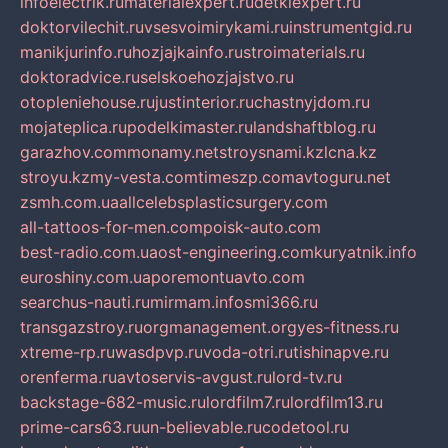
infoelectrik.ru
materialexpert.ru
detkiexpert.ru
doktorvilechit.ru
vsesvoimirykami.ru
instrumentgid.ru
manikjurinfo.ru
hozjajkainfo.ru
stroimaterials.ru
doktoradvice.ru
selskoehozjajstvo.ru
otopleniehouse.ru
justinterior.ru
chastnyjdom.ru
mojateplica.ru
podelkimaster.ru
landshaftblog.ru
garazhov.com
monamy.net
stroysnami.kz
lcna.kz
stroyu.kz
my-vesta.com
timeszp.com
avtoguru.net
zsmh.com.ua
allcelebsplasticsurgery.com
all-tattoos-for-men.com
poisk-auto.com
best-radio.com.ua
ost-engineering.com
kuryatnik.info
euroshiny.com.ua
poremontuavto.com
searchus-nauti.ru
mirmam.info
smi366.ru
transgazstroy.ru
orgmanagement.org
yes-fitness.ru
xtreme-rp.ru
wasdpvp.ru
voda-otri.ru
tishinapve.ru
orenferma.ru
avtoservis-avgust.ru
lord-tv.ru
backstage-682-music.ru
lordfilm7.ru
lordfilm13.ru
prime-cars63.ru
un-believable.ru
codetool.ru