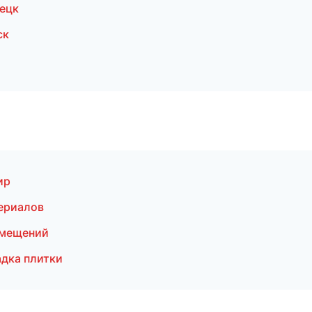
ецк
ск
ир
ериалов
омещений
дка плитки