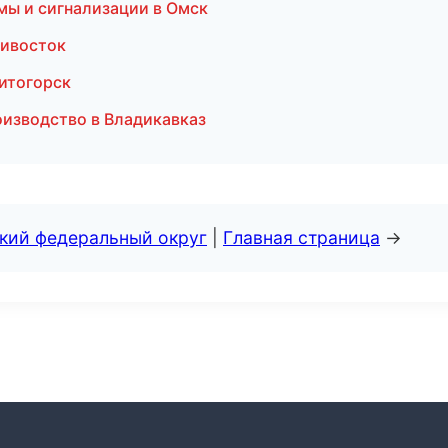
емы и сигнализации в Омск
дивосток
нитогорск
оизводство в Владикавказ
ский федеральный округ
|
Главная страница
→