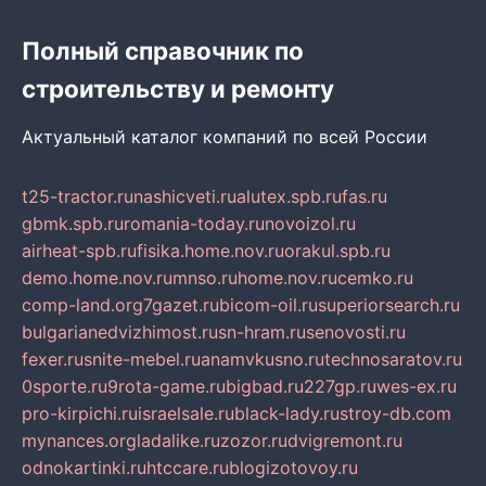
Полный справочник по
строительству и ремонту
Актуальный каталог компаний по всей России
t25-tractor.ru
nashicveti.ru
alutex.spb.ru
fas.ru
gbmk.spb.ru
romania-today.ru
novoizol.ru
airheat-spb.ru
fisika.home.nov.ru
orakul.spb.ru
demo.home.nov.ru
mnso.ru
home.nov.ru
cemko.ru
comp-land.org
7gazet.ru
bicom-oil.ru
superiorsearch.ru
bulgarianedvizhimost.ru
sn-hram.ru
senovosti.ru
fexer.ru
snite-mebel.ru
anamvkusno.ru
technosaratov.ru
0sporte.ru
9rota-game.ru
bigbad.ru
227gp.ru
wes-ex.ru
pro-kirpichi.ru
israelsale.ru
black-lady.ru
stroy-db.com
mynances.org
ladalike.ru
zozor.ru
dvigremont.ru
odnokartinki.ru
htccare.ru
blogizotovoy.ru