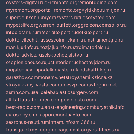
oysters-digital.ru
o-remonte.org
remontdoma.com
myremont.org
portal-remonta.org
vyitikho.ru
mirjon.ru
superdeutsch.ru
mycrazystars.ru
filosofyfree.com
mypetslife.org
warren-buffett.org
greleon.com
sp-or.ru
infoelectrik.ru
materialexpert.ru
detkiexpert.ru
doktorvilechit.ru
vsesvoimirykami.ru
instrumentgid.ru
manikjurinfo.ru
hozjajkainfo.ru
stroimaterials.ru
doktoradvice.ru
selskoehozjajstvo.ru
otopleniehouse.ru
justinterior.ru
chastnyjdom.ru
mojateplica.ru
podelkimaster.ru
landshaftblog.ru
garazhov.com
monamy.net
stroysnami.kz
lcna.kz
stroyu.kz
my-vesta.com
timeszp.com
avtoguru.net
zsmh.com.ua
allcelebsplasticsurgery.com
all-tattoos-for-men.com
poisk-auto.com
best-radio.com.ua
ost-engineering.com
kuryatnik.info
euroshiny.com.ua
poremontuavto.com
searchus-nauti.ru
mirmam.info
smi366.ru
transgazstroy.ru
orgmanagement.org
yes-fitness.ru