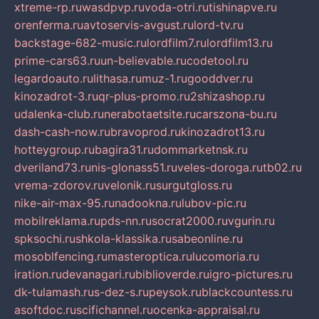
xtreme-rp.ru
wasdpvp.ru
voda-otri.ru
tishinapve.ru
orenferma.ru
avtoservis-avgust.ru
lord-tv.ru
backstage-682-music.ru
lordfilm7.ru
lordfilm13.ru
prime-cars63.ru
un-believable.ru
codetool.ru
legardoauto.ru
lithasa.ru
muz-1.ru
gooddver.ru
kinozadrot-3.ru
qr-plus-promo.ru
2shizashop.ru
udalenka-club.ru
nerabotaetsite.ru
carszona-bu.ru
dash-cash-now.ru
bravoprod.ru
kinozadrot13.ru
hotteygroup.ru
bagira31.ru
dommarketnsk.ru
dveriland73.ru
nis-glonass51.ru
veles-doroga.ru
tb02.ru
vrema-zdorov.ru
velonik.ru
surgutgloss.ru
nike-air-max-95.ru
nadookna.ru
lubov-pic.ru
mobilreklama.ru
pds-nn.ru
socrat2000.ru
vgurin.ru
spksochi.ru
shkola-klassika.ru
sabeonline.ru
mosoblfencing.ru
masteroptica.ru
lucomoria.ru
iration.ru
devanagari.ru
biblioverde.ru
igro-pictures.ru
dk-tulamash.ru
s-dez-s.ru
peysok.ru
blackcountess.ru
asoftdoc.ru
scifichannel.ru
ocenka-appraisal.ru