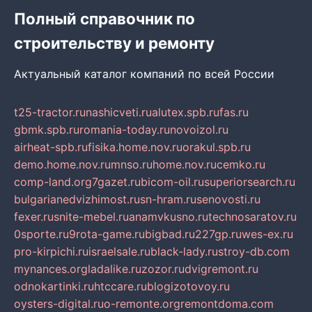
Полный справочник по
строительству и ремонту
Актуальный каталог компаний по всей России
t25-tractor.ru
nashicveti.ru
alutex.spb.ru
fas.ru
gbmk.spb.ru
romania-today.ru
novoizol.ru
airheat-spb.ru
fisika.home.nov.ru
orakul.spb.ru
demo.home.nov.ru
mnso.ru
home.nov.ru
cemko.ru
comp-land.org
7gazet.ru
bicom-oil.ru
superiorsearch.ru
bulgarianedvizhimost.ru
sn-hram.ru
senovosti.ru
fexer.ru
snite-mebel.ru
anamvkusno.ru
technosaratov.ru
0sporte.ru
9rota-game.ru
bigbad.ru
227gp.ru
wes-ex.ru
pro-kirpichi.ru
israelsale.ru
black-lady.ru
stroy-db.com
mynances.org
ladalike.ru
zozor.ru
dvigremont.ru
odnokartinki.ru
htccare.ru
blogizotovoy.ru
oysters-digital.ru
o-remonte.org
remontdoma.com