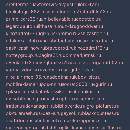
orenferma.ru
avtoservis-avgust.ru
lord-tv.ru
backstage-682-music.ru
lordfilm7.ru
lordfilm13.ru
prime-cars63.ru
un-believable.ru
codetool.ru
legardoauto.ru
lithasa.ru
muz-1.ru
gooddver.ru
kinozadrot-3.ru
qr-plus-promo.ru
2shizashop.ru
udalenka-club.ru
nerabotaetsite.ru
carszona-bu.ru
dash-cash-now.ru
bravoprod.ru
kinozadrot13.ru
hotteygroup.ru
bagira31.ru
dommarketnsk.ru
dveriland73.ru
nis-glonass51.ru
veles-doroga.ru
tb02.ru
vrema-zdorov.ru
velonik.ru
surgutgloss.ru
nike-air-max-95.ru
nadookna.ru
lubov-pic.ru
mobilreklama.ru
pds-nn.ru
socrat2000.ru
vgurin.ru
spksochi.ru
shkola-klassika.ru
sabeonline.ru
mosoblfencing.ru
masteroptica.ru
lucomoria.ru
iration.ru
devanagari.ru
biblioverde.ru
igro-pictures.ru
dk-tulamash.ru
s-dez-s.ru
peysok.ru
blackcountess.ru
asoftdoc.ru
scifichannel.ru
ocenka-appraisal.ru
mudconnector.ru
hitstih.ru
pik-finance.ru
vip-surfing.ru