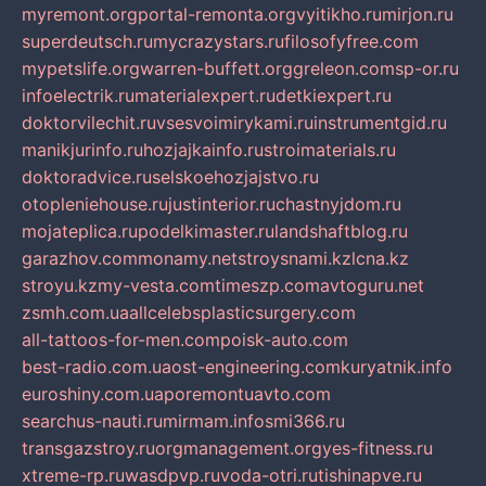
myremont.org
portal-remonta.org
vyitikho.ru
mirjon.ru
superdeutsch.ru
mycrazystars.ru
filosofyfree.com
mypetslife.org
warren-buffett.org
greleon.com
sp-or.ru
infoelectrik.ru
materialexpert.ru
detkiexpert.ru
doktorvilechit.ru
vsesvoimirykami.ru
instrumentgid.ru
manikjurinfo.ru
hozjajkainfo.ru
stroimaterials.ru
doktoradvice.ru
selskoehozjajstvo.ru
otopleniehouse.ru
justinterior.ru
chastnyjdom.ru
mojateplica.ru
podelkimaster.ru
landshaftblog.ru
garazhov.com
monamy.net
stroysnami.kz
lcna.kz
stroyu.kz
my-vesta.com
timeszp.com
avtoguru.net
zsmh.com.ua
allcelebsplasticsurgery.com
all-tattoos-for-men.com
poisk-auto.com
best-radio.com.ua
ost-engineering.com
kuryatnik.info
euroshiny.com.ua
poremontuavto.com
searchus-nauti.ru
mirmam.info
smi366.ru
transgazstroy.ru
orgmanagement.org
yes-fitness.ru
xtreme-rp.ru
wasdpvp.ru
voda-otri.ru
tishinapve.ru