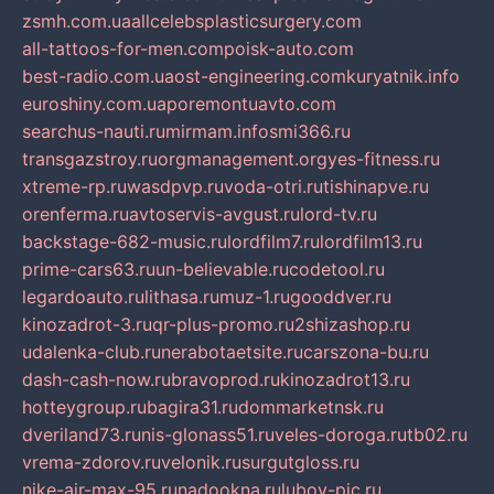
zsmh.com.ua
allcelebsplasticsurgery.com
all-tattoos-for-men.com
poisk-auto.com
best-radio.com.ua
ost-engineering.com
kuryatnik.info
euroshiny.com.ua
poremontuavto.com
searchus-nauti.ru
mirmam.info
smi366.ru
transgazstroy.ru
orgmanagement.org
yes-fitness.ru
xtreme-rp.ru
wasdpvp.ru
voda-otri.ru
tishinapve.ru
orenferma.ru
avtoservis-avgust.ru
lord-tv.ru
backstage-682-music.ru
lordfilm7.ru
lordfilm13.ru
prime-cars63.ru
un-believable.ru
codetool.ru
legardoauto.ru
lithasa.ru
muz-1.ru
gooddver.ru
kinozadrot-3.ru
qr-plus-promo.ru
2shizashop.ru
udalenka-club.ru
nerabotaetsite.ru
carszona-bu.ru
dash-cash-now.ru
bravoprod.ru
kinozadrot13.ru
hotteygroup.ru
bagira31.ru
dommarketnsk.ru
dveriland73.ru
nis-glonass51.ru
veles-doroga.ru
tb02.ru
vrema-zdorov.ru
velonik.ru
surgutgloss.ru
nike-air-max-95.ru
nadookna.ru
lubov-pic.ru