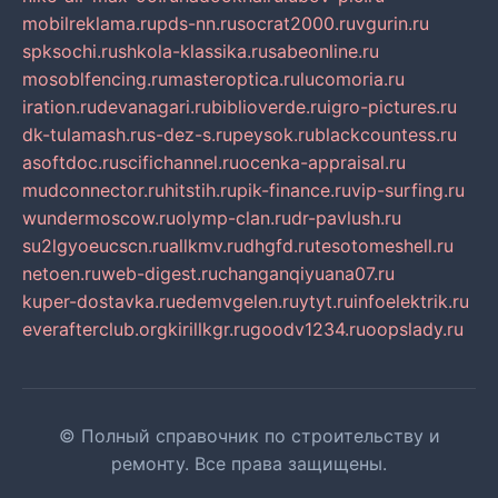
mobilreklama.ru
pds-nn.ru
socrat2000.ru
vgurin.ru
spksochi.ru
shkola-klassika.ru
sabeonline.ru
mosoblfencing.ru
masteroptica.ru
lucomoria.ru
iration.ru
devanagari.ru
biblioverde.ru
igro-pictures.ru
dk-tulamash.ru
s-dez-s.ru
peysok.ru
blackcountess.ru
asoftdoc.ru
scifichannel.ru
ocenka-appraisal.ru
mudconnector.ru
hitstih.ru
pik-finance.ru
vip-surfing.ru
wundermoscow.ru
olymp-clan.ru
dr-pavlush.ru
su2lgyoeucscn.ru
allkmv.ru
dhgfd.ru
tesotomeshell.ru
netoen.ru
web-digest.ru
changanqiyuana07.ru
kuper-dostavka.ru
edemvgelen.ru
ytyt.ru
infoelektrik.ru
everafterclub.org
kirillkgr.ru
goodv1234.ru
oopslady.ru
© Полный справочник по строительству и
ремонту. Все права защищены.