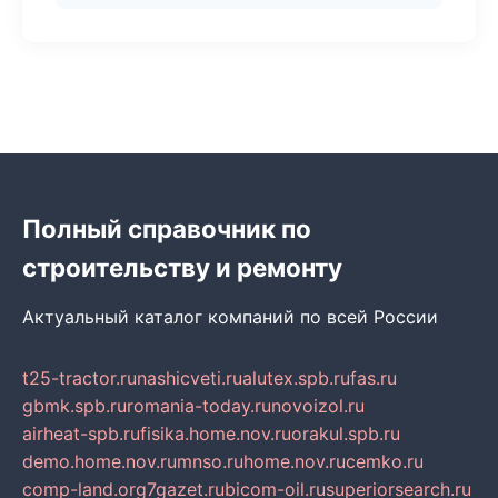
Полный справочник по
строительству и ремонту
Актуальный каталог компаний по всей России
t25-tractor.ru
nashicveti.ru
alutex.spb.ru
fas.ru
gbmk.spb.ru
romania-today.ru
novoizol.ru
airheat-spb.ru
fisika.home.nov.ru
orakul.spb.ru
demo.home.nov.ru
mnso.ru
home.nov.ru
cemko.ru
comp-land.org
7gazet.ru
bicom-oil.ru
superiorsearch.ru