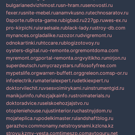
bulgarianedvizhimost.ru
sn-hram.ru
senovosti.ru
fexer.ru
snite-mebel.ru
anamvkusno.ru
technosaratov.ru
0sporte.ru
9rota-game.ru
bigbad.ru
227gp.ru
wes-ex.ru
pro-kirpichi.ru
israelsale.ru
black-lady.ru
stroy-db.com
mynances.org
ladalike.ru
zozor.ru
dvigremont.ru
odnokartinki.ru
htccare.ru
blogizotovoy.ru
oysters-digital.ru
o-remonte.org
remontdoma.com
myremont.org
portal-remonta.org
vyitikho.ru
mirjon.ru
superdeutsch.ru
mycrazystars.ru
filosofyfree.com
mypetslife.org
warren-buffett.org
greleon.com
sp-or.ru
infoelectrik.ru
materialexpert.ru
detkiexpert.ru
doktorvilechit.ru
vsesvoimirykami.ru
instrumentgid.ru
manikjurinfo.ru
hozjajkainfo.ru
stroimaterials.ru
doktoradvice.ru
selskoehozjajstvo.ru
otopleniehouse.ru
justinterior.ru
chastnyjdom.ru
mojateplica.ru
podelkimaster.ru
landshaftblog.ru
garazhov.com
monamy.net
stroysnami.kz
lcna.kz
stroyu.kz
my-vesta.com
timeszp.com
avtoguru.net