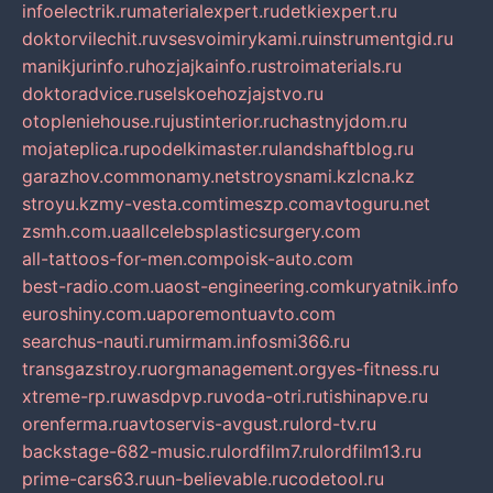
infoelectrik.ru
materialexpert.ru
detkiexpert.ru
doktorvilechit.ru
vsesvoimirykami.ru
instrumentgid.ru
manikjurinfo.ru
hozjajkainfo.ru
stroimaterials.ru
doktoradvice.ru
selskoehozjajstvo.ru
otopleniehouse.ru
justinterior.ru
chastnyjdom.ru
mojateplica.ru
podelkimaster.ru
landshaftblog.ru
garazhov.com
monamy.net
stroysnami.kz
lcna.kz
stroyu.kz
my-vesta.com
timeszp.com
avtoguru.net
zsmh.com.ua
allcelebsplasticsurgery.com
all-tattoos-for-men.com
poisk-auto.com
best-radio.com.ua
ost-engineering.com
kuryatnik.info
euroshiny.com.ua
poremontuavto.com
searchus-nauti.ru
mirmam.info
smi366.ru
transgazstroy.ru
orgmanagement.org
yes-fitness.ru
xtreme-rp.ru
wasdpvp.ru
voda-otri.ru
tishinapve.ru
orenferma.ru
avtoservis-avgust.ru
lord-tv.ru
backstage-682-music.ru
lordfilm7.ru
lordfilm13.ru
prime-cars63.ru
un-believable.ru
codetool.ru