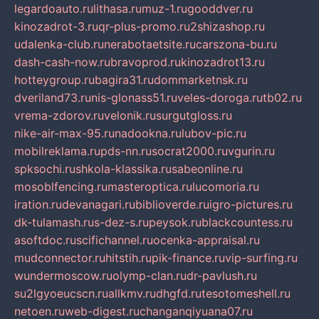
legardoauto.ru
lithasa.ru
muz-1.ru
gooddver.ru
kinozadrot-3.ru
qr-plus-promo.ru
2shizashop.ru
udalenka-club.ru
nerabotaetsite.ru
carszona-bu.ru
dash-cash-now.ru
bravoprod.ru
kinozadrot13.ru
hotteygroup.ru
bagira31.ru
dommarketnsk.ru
dveriland73.ru
nis-glonass51.ru
veles-doroga.ru
tb02.ru
vrema-zdorov.ru
velonik.ru
surgutgloss.ru
nike-air-max-95.ru
nadookna.ru
lubov-pic.ru
mobilreklama.ru
pds-nn.ru
socrat2000.ru
vgurin.ru
spksochi.ru
shkola-klassika.ru
sabeonline.ru
mosoblfencing.ru
masteroptica.ru
lucomoria.ru
iration.ru
devanagari.ru
biblioverde.ru
igro-pictures.ru
dk-tulamash.ru
s-dez-s.ru
peysok.ru
blackcountess.ru
asoftdoc.ru
scifichannel.ru
ocenka-appraisal.ru
mudconnector.ru
hitstih.ru
pik-finance.ru
vip-surfing.ru
wundermoscow.ru
olymp-clan.ru
dr-pavlush.ru
su2lgyoeucscn.ru
allkmv.ru
dhgfd.ru
tesotomeshell.ru
netoen.ru
web-digest.ru
changanqiyuana07.ru