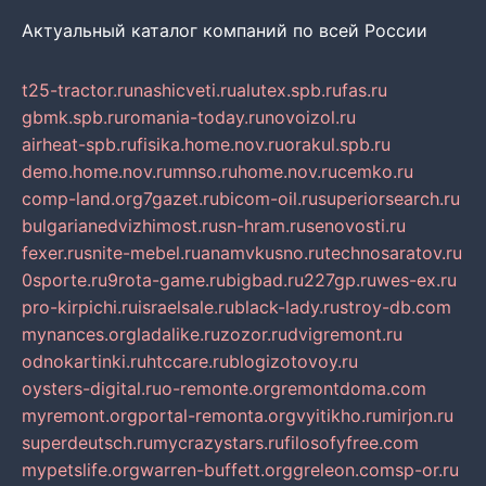
Актуальный каталог компаний по всей России
t25-tractor.ru
nashicveti.ru
alutex.spb.ru
fas.ru
gbmk.spb.ru
romania-today.ru
novoizol.ru
airheat-spb.ru
fisika.home.nov.ru
orakul.spb.ru
demo.home.nov.ru
mnso.ru
home.nov.ru
cemko.ru
comp-land.org
7gazet.ru
bicom-oil.ru
superiorsearch.ru
bulgarianedvizhimost.ru
sn-hram.ru
senovosti.ru
fexer.ru
snite-mebel.ru
anamvkusno.ru
technosaratov.ru
0sporte.ru
9rota-game.ru
bigbad.ru
227gp.ru
wes-ex.ru
pro-kirpichi.ru
israelsale.ru
black-lady.ru
stroy-db.com
mynances.org
ladalike.ru
zozor.ru
dvigremont.ru
odnokartinki.ru
htccare.ru
blogizotovoy.ru
oysters-digital.ru
o-remonte.org
remontdoma.com
myremont.org
portal-remonta.org
vyitikho.ru
mirjon.ru
superdeutsch.ru
mycrazystars.ru
filosofyfree.com
mypetslife.org
warren-buffett.org
greleon.com
sp-or.ru