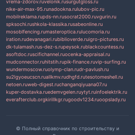
vrema-zdorov.ru
velonik.ru
surgutgloss.ru
nike-air-max-95.ru
nadookna.ru
lubov-pic.ru
mobilreklama.ru
pds-nn.ru
socrat2000.ru
vgurin.ru
spksochi.ru
shkola-klassika.ru
sabeonline.ru
mosoblfencing.ru
masteroptica.ru
lucomoria.ru
iration.ru
devanagari.ru
biblioverde.ru
igro-pictures.ru
dk-tulamash.ru
s-dez-s.ru
peysok.ru
blackcountess.ru
asoftdoc.ru
scifichannel.ru
ocenka-appraisal.ru
mudconnector.ru
hitstih.ru
pik-finance.ru
vip-surfing.ru
wundermoscow.ru
olymp-clan.ru
dr-pavlush.ru
su2lgyoeucscn.ru
allkmv.ru
dhgfd.ru
tesotomeshell.ru
netoen.ru
web-digest.ru
changanqiyuana07.ru
kuper-dostavka.ru
edemvgelen.ru
ytyt.ru
infoelektrik.ru
everafterclub.org
kirillkgr.ru
goodv1234.ru
oopslady.ru
© Полный справочник по строительству и