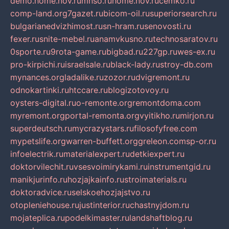
demo.home.nov.ru
mnso.ru
home.nov.ru
cemko.ru
comp-land.org
7gazet.ru
bicom-oil.ru
superiorsearch.ru
bulgarianedvizhimost.ru
sn-hram.ru
senovosti.ru
fexer.ru
snite-mebel.ru
anamvkusno.ru
technosaratov.ru
0sporte.ru
9rota-game.ru
bigbad.ru
227gp.ru
wes-ex.ru
pro-kirpichi.ru
israelsale.ru
black-lady.ru
stroy-db.com
mynances.org
ladalike.ru
zozor.ru
dvigremont.ru
odnokartinki.ru
htccare.ru
blogizotovoy.ru
oysters-digital.ru
o-remonte.org
remontdoma.com
myremont.org
portal-remonta.org
vyitikho.ru
mirjon.ru
superdeutsch.ru
mycrazystars.ru
filosofyfree.com
mypetslife.org
warren-buffett.org
greleon.com
sp-or.ru
infoelectrik.ru
materialexpert.ru
detkiexpert.ru
doktorvilechit.ru
vsesvoimirykami.ru
instrumentgid.ru
manikjurinfo.ru
hozjajkainfo.ru
stroimaterials.ru
doktoradvice.ru
selskoehozjajstvo.ru
otopleniehouse.ru
justinterior.ru
chastnyjdom.ru
mojateplica.ru
podelkimaster.ru
landshaftblog.ru