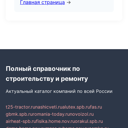
Главная страница
→
Полный справочник по
строительству и ремонту
Актуальный каталог компаний по всей России
t25-tractor.ru
nashicveti.ru
alutex.spb.ru
fas.ru
gbmk.spb.ru
romania-today.ru
novoizol.ru
airheat-spb.ru
fisika.home.nov.ru
orakul.spb.ru