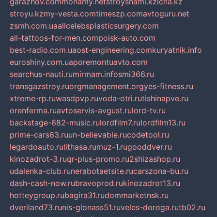
garazhov.com
monamy.net
stroysnami.kz
lcna.kz
stroyu.kz
my-vesta.com
timeszp.com
avtoguru.net
zsmh.com.ua
allcelebsplasticsurgery.com
all-tattoos-for-men.com
poisk-auto.com
best-radio.com.ua
ost-engineering.com
kuryatnik.info
euroshiny.com.ua
poremontuavto.com
searchus-nauti.ru
mirmam.info
smi366.ru
transgazstroy.ru
orgmanagement.org
yes-fitness.ru
xtreme-rp.ru
wasdpvp.ru
voda-otri.ru
tishinapve.ru
orenferma.ru
avtoservis-avgust.ru
lord-tv.ru
backstage-682-music.ru
lordfilm7.ru
lordfilm13.ru
prime-cars63.ru
un-believable.ru
codetool.ru
legardoauto.ru
lithasa.ru
muz-1.ru
gooddver.ru
kinozadrot-3.ru
qr-plus-promo.ru
2shizashop.ru
udalenka-club.ru
nerabotaetsite.ru
carszona-bu.ru
dash-cash-now.ru
bravoprod.ru
kinozadrot13.ru
hotteygroup.ru
bagira31.ru
dommarketnsk.ru
dveriland73.ru
nis-glonass51.ru
veles-doroga.ru
tb02.ru