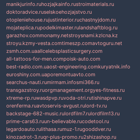
manikjurinfo.ru
hozjajkainfo.ru
stroimaterials.ru
doktoradvice.ru
selskoehozjajstvo.ru
otopleniehouse.ru
justinterior.ru
chastnyjdom.ru
mojateplica.ru
podelkimaster.ru
landshaftblog.ru
garazhov.com
monamy.net
stroysnami.kz
lcna.kz
stroyu.kz
my-vesta.com
timeszp.com
avtoguru.net
zsmh.com.ua
allcelebsplasticsurgery.com
all-tattoos-for-men.com
poisk-auto.com
best-radio.com.ua
ost-engineering.com
kuryatnik.info
euroshiny.com.ua
poremontuavto.com
searchus-nauti.ru
mirmam.info
smi366.ru
transgazstroy.ru
orgmanagement.org
yes-fitness.ru
xtreme-rp.ru
wasdpvp.ru
voda-otri.ru
tishinapve.ru
orenferma.ru
avtoservis-avgust.ru
lord-tv.ru
backstage-682-music.ru
lordfilm7.ru
lordfilm13.ru
prime-cars63.ru
un-believable.ru
codetool.ru
legardoauto.ru
lithasa.ru
muz-1.ru
gooddver.ru
kinozadrot-3.ru
qr-plus-promo.ru
2shizashop.ru