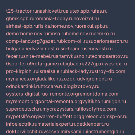
t25-tractor.ru
nashicveti.ru
alutex.spb.ru
fas.ru
gbmk.spb.ru
romania-today.ru
novoizol.ru
airheat-spb.ru
fisika.home.nov.ru
orakul.spb.ru
demo.home.nov.ru
mnso.ru
home.nov.ru
cemko.ru
comp-land.org
7gazet.ru
bicom-oil.ru
superiorsearch.ru
bulgarianedvizhimost.ru
sn-hram.ru
senovosti.ru
fexer.ru
snite-mebel.ru
anamvkusno.ru
technosaratov.ru
0sporte.ru
9rota-game.ru
bigbad.ru
227gp.ru
wes-ex.ru
pro-kirpichi.ru
israelsale.ru
black-lady.ru
stroy-db.com
mynances.org
ladalike.ru
zozor.ru
dvigremont.ru
odnokartinki.ru
htccare.ru
blogizotovoy.ru
oysters-digital.ru
o-remonte.org
remontdoma.com
myremont.org
portal-remonta.org
vyitikho.ru
mirjon.ru
superdeutsch.ru
mycrazystars.ru
filosofyfree.com
mypetslife.org
warren-buffett.org
greleon.com
sp-or.ru
infoelectrik.ru
materialexpert.ru
detkiexpert.ru
doktorvilechit.ru
vsesvoimirykami.ru
instrumentgid.ru