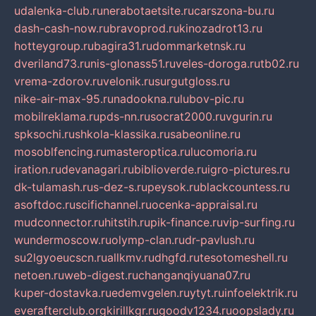
udalenka-club.ru
nerabotaetsite.ru
carszona-bu.ru
dash-cash-now.ru
bravoprod.ru
kinozadrot13.ru
hotteygroup.ru
bagira31.ru
dommarketnsk.ru
dveriland73.ru
nis-glonass51.ru
veles-doroga.ru
tb02.ru
vrema-zdorov.ru
velonik.ru
surgutgloss.ru
nike-air-max-95.ru
nadookna.ru
lubov-pic.ru
mobilreklama.ru
pds-nn.ru
socrat2000.ru
vgurin.ru
spksochi.ru
shkola-klassika.ru
sabeonline.ru
mosoblfencing.ru
masteroptica.ru
lucomoria.ru
iration.ru
devanagari.ru
biblioverde.ru
igro-pictures.ru
dk-tulamash.ru
s-dez-s.ru
peysok.ru
blackcountess.ru
asoftdoc.ru
scifichannel.ru
ocenka-appraisal.ru
mudconnector.ru
hitstih.ru
pik-finance.ru
vip-surfing.ru
wundermoscow.ru
olymp-clan.ru
dr-pavlush.ru
su2lgyoeucscn.ru
allkmv.ru
dhgfd.ru
tesotomeshell.ru
netoen.ru
web-digest.ru
changanqiyuana07.ru
kuper-dostavka.ru
edemvgelen.ru
ytyt.ru
infoelektrik.ru
everafterclub.org
kirillkgr.ru
goodv1234.ru
oopslady.ru