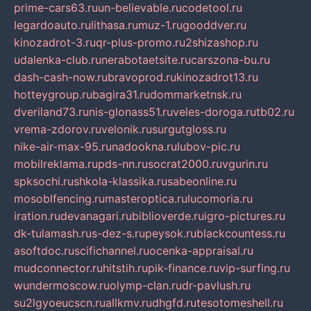
prime-cars63.ru
un-believable.ru
codetool.ru
legardoauto.ru
lithasa.ru
muz-1.ru
gooddver.ru
kinozadrot-3.ru
qr-plus-promo.ru
2shizashop.ru
udalenka-club.ru
nerabotaetsite.ru
carszona-bu.ru
dash-cash-now.ru
bravoprod.ru
kinozadrot13.ru
hotteygroup.ru
bagira31.ru
dommarketnsk.ru
dveriland73.ru
nis-glonass51.ru
veles-doroga.ru
tb02.ru
vrema-zdorov.ru
velonik.ru
surgutgloss.ru
nike-air-max-95.ru
nadookna.ru
lubov-pic.ru
mobilreklama.ru
pds-nn.ru
socrat2000.ru
vgurin.ru
spksochi.ru
shkola-klassika.ru
sabeonline.ru
mosoblfencing.ru
masteroptica.ru
lucomoria.ru
iration.ru
devanagari.ru
biblioverde.ru
igro-pictures.ru
dk-tulamash.ru
s-dez-s.ru
peysok.ru
blackcountess.ru
asoftdoc.ru
scifichannel.ru
ocenka-appraisal.ru
mudconnector.ru
hitstih.ru
pik-finance.ru
vip-surfing.ru
wundermoscow.ru
olymp-clan.ru
dr-pavlush.ru
su2lgyoeucscn.ru
allkmv.ru
dhgfd.ru
tesotomeshell.ru