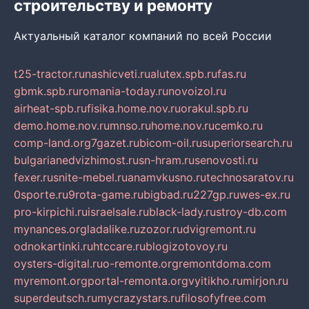
строительству и ремонту
Актуальный каталог компаний по всей России
t25-tractor.ru
nashicveti.ru
alutex.spb.ru
fas.ru
gbmk.spb.ru
romania-today.ru
novoizol.ru
airheat-spb.ru
fisika.home.nov.ru
orakul.spb.ru
demo.home.nov.ru
mnso.ru
home.nov.ru
cemko.ru
comp-land.org
7gazet.ru
bicom-oil.ru
superiorsearch.ru
bulgarianedvizhimost.ru
sn-hram.ru
senovosti.ru
fexer.ru
snite-mebel.ru
anamvkusno.ru
technosaratov.ru
0sporte.ru
9rota-game.ru
bigbad.ru
227gp.ru
wes-ex.ru
pro-kirpichi.ru
israelsale.ru
black-lady.ru
stroy-db.com
mynances.org
ladalike.ru
zozor.ru
dvigremont.ru
odnokartinki.ru
htccare.ru
blogizotovoy.ru
oysters-digital.ru
o-remonte.org
remontdoma.com
myremont.org
portal-remonta.org
vyitikho.ru
mirjon.ru
superdeutsch.ru
mycrazystars.ru
filosofyfree.com