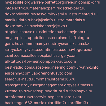
mypetslife.org
warren-buffett.org
greleon.com
sp-or.ru
infoelectrik.ru
materialexpert.ru
detkiexpert.ru
doktorvilechit.ru
vsesvoimirykami.ru
instrumentgid.ru
manikjurinfo.ru
hozjajkainfo.ru
stroimaterials.ru
doktoradvice.ru
selskoehozjajstvo.ru
otopleniehouse.ru
justinterior.ru
chastnyjdom.ru
mojateplica.ru
podelkimaster.ru
landshaftblog.ru
garazhov.com
monamy.net
stroysnami.kz
lcna.kz
stroyu.kz
my-vesta.com
timeszp.com
avtoguru.net
zsmh.com.ua
allcelebsplasticsurgery.com
all-tattoos-for-men.com
poisk-auto.com
best-radio.com.ua
ost-engineering.com
kuryatnik.info
euroshiny.com.ua
poremontuavto.com
searchus-nauti.ru
mirmam.info
smi366.ru
transgazstroy.ru
orgmanagement.org
yes-fitness.ru
xtreme-rp.ru
wasdpvp.ru
voda-otri.ru
tishinapve.ru
orenferma.ru
avtoservis-avgust.ru
lord-tv.ru
backstage-682-music.ru
lordfilm7.ru
lordfilm13.ru