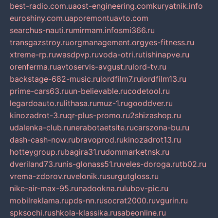
best-radio.com.ua
ost-engineering.com
kuryatnik.info
euroshiny.com.ua
poremontuavto.com
searchus-nauti.ru
mirmam.info
smi366.ru
transgazstroy.ru
orgmanagement.org
yes-fitness.ru
xtreme-rp.ru
wasdpvp.ru
voda-otri.ru
tishinapve.ru
orenferma.ru
avtoservis-avgust.ru
lord-tv.ru
backstage-682-music.ru
lordfilm7.ru
lordfilm13.ru
prime-cars63.ru
un-believable.ru
codetool.ru
legardoauto.ru
lithasa.ru
muz-1.ru
gooddver.ru
kinozadrot-3.ru
qr-plus-promo.ru
2shizashop.ru
udalenka-club.ru
nerabotaetsite.ru
carszona-bu.ru
dash-cash-now.ru
bravoprod.ru
kinozadrot13.ru
hotteygroup.ru
bagira31.ru
dommarketnsk.ru
dveriland73.ru
nis-glonass51.ru
veles-doroga.ru
tb02.ru
vrema-zdorov.ru
velonik.ru
surgutgloss.ru
nike-air-max-95.ru
nadookna.ru
lubov-pic.ru
mobilreklama.ru
pds-nn.ru
socrat2000.ru
vgurin.ru
spksochi.ru
shkola-klassika.ru
sabeonline.ru