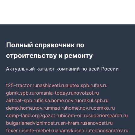
Полный справочник по
строительству и ремонту
Актуальный каталог компаний по всей России
t25-tractor.ru
nashicveti.ru
alutex.spb.ru
fas.ru
gbmk.spb.ru
romania-today.ru
novoizol.ru
airheat-spb.ru
fisika.home.nov.ru
orakul.spb.ru
demo.home.nov.ru
mnso.ru
home.nov.ru
cemko.ru
comp-land.org
7gazet.ru
bicom-oil.ru
superiorsearch.ru
bulgarianedvizhimost.ru
sn-hram.ru
senovosti.ru
fexer.ru
snite-mebel.ru
anamvkusno.ru
technosaratov.ru