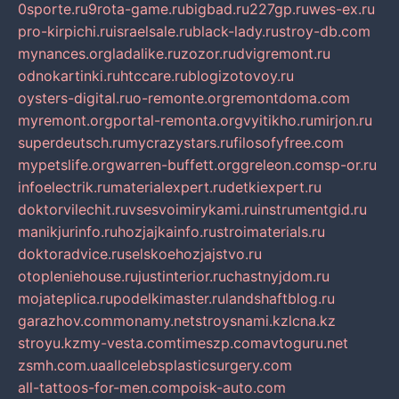
0sporte.ru
9rota-game.ru
bigbad.ru
227gp.ru
wes-ex.ru
pro-kirpichi.ru
israelsale.ru
black-lady.ru
stroy-db.com
mynances.org
ladalike.ru
zozor.ru
dvigremont.ru
odnokartinki.ru
htccare.ru
blogizotovoy.ru
oysters-digital.ru
o-remonte.org
remontdoma.com
myremont.org
portal-remonta.org
vyitikho.ru
mirjon.ru
superdeutsch.ru
mycrazystars.ru
filosofyfree.com
mypetslife.org
warren-buffett.org
greleon.com
sp-or.ru
infoelectrik.ru
materialexpert.ru
detkiexpert.ru
doktorvilechit.ru
vsesvoimirykami.ru
instrumentgid.ru
manikjurinfo.ru
hozjajkainfo.ru
stroimaterials.ru
doktoradvice.ru
selskoehozjajstvo.ru
otopleniehouse.ru
justinterior.ru
chastnyjdom.ru
mojateplica.ru
podelkimaster.ru
landshaftblog.ru
garazhov.com
monamy.net
stroysnami.kz
lcna.kz
stroyu.kz
my-vesta.com
timeszp.com
avtoguru.net
zsmh.com.ua
allcelebsplasticsurgery.com
all-tattoos-for-men.com
poisk-auto.com