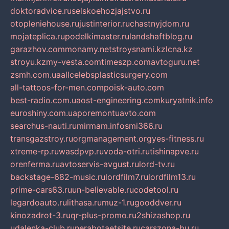
doktoradvice.ru
selskoehozjajstvo.ru
otopleniehouse.ru
justinterior.ru
chastnyjdom.ru
mojateplica.ru
podelkimaster.ru
landshaftblog.ru
garazhov.com
monamy.net
stroysnami.kz
lcna.kz
stroyu.kz
my-vesta.com
timeszp.com
avtoguru.net
zsmh.com.ua
allcelebsplasticsurgery.com
all-tattoos-for-men.com
poisk-auto.com
best-radio.com.ua
ost-engineering.com
kuryatnik.info
euroshiny.com.ua
poremontuavto.com
searchus-nauti.ru
mirmam.info
smi366.ru
transgazstroy.ru
orgmanagement.org
yes-fitness.ru
xtreme-rp.ru
wasdpvp.ru
voda-otri.ru
tishinapve.ru
orenferma.ru
avtoservis-avgust.ru
lord-tv.ru
backstage-682-music.ru
lordfilm7.ru
lordfilm13.ru
prime-cars63.ru
un-believable.ru
codetool.ru
legardoauto.ru
lithasa.ru
muz-1.ru
gooddver.ru
kinozadrot-3.ru
qr-plus-promo.ru
2shizashop.ru
udalenka-club.ru
nerabotaetsite.ru
carszona-bu.ru