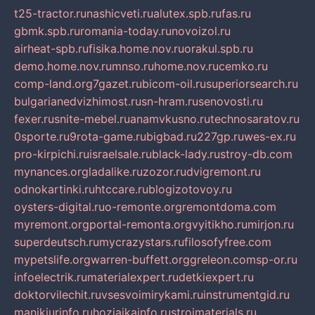
t25-tractor.ru
nashicveti.ru
alutex.spb.ru
fas.ru
gbmk.spb.ru
romania-today.ru
novoizol.ru
airheat-spb.ru
fisika.home.nov.ru
orakul.spb.ru
demo.home.nov.ru
mnso.ru
home.nov.ru
cemko.ru
comp-land.org
7gazet.ru
bicom-oil.ru
superiorsearch.ru
bulgarianedvizhimost.ru
sn-hram.ru
senovosti.ru
fexer.ru
snite-mebel.ru
anamvkusno.ru
technosaratov.ru
0sporte.ru
9rota-game.ru
bigbad.ru
227gp.ru
wes-ex.ru
pro-kirpichi.ru
israelsale.ru
black-lady.ru
stroy-db.com
mynances.org
ladalike.ru
zozor.ru
dvigremont.ru
odnokartinki.ru
htccare.ru
blogizotovoy.ru
oysters-digital.ru
o-remonte.org
remontdoma.com
myremont.org
portal-remonta.org
vyitikho.ru
mirjon.ru
superdeutsch.ru
mycrazystars.ru
filosofyfree.com
mypetslife.org
warren-buffett.org
greleon.com
sp-or.ru
infoelectrik.ru
materialexpert.ru
detkiexpert.ru
doktorvilechit.ru
vsesvoimirykami.ru
instrumentgid.ru
manikjurinfo.ru
hozjajkainfo.ru
stroimaterials.ru