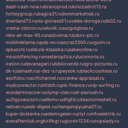
dash-cash-now.ru
bravoprod.ru
kinozadrot13.ru
hotteygroup.ru
bagira31.ru
dommarketnsk.ru
dveriland73.ru
nis-glonass51.ru
veles-doroga.ru
tb02.ru
vrema-zdorov.ru
velonik.ru
surgutgloss.ru
nike-air-max-95.ru
nadookna.ru
lubov-pic.ru
mobilreklama.ru
pds-nn.ru
socrat2000.ru
vgurin.ru
spksochi.ru
shkola-klassika.ru
sabeonline.ru
mosoblfencing.ru
masteroptica.ru
lucomoria.ru
iration.ru
devanagari.ru
biblioverde.ru
igro-pictures.ru
dk-tulamash.ru
s-dez-s.ru
peysok.ru
blackcountess.ru
asoftdoc.ru
scifichannel.ru
ocenka-appraisal.ru
mudconnector.ru
hitstih.ru
pik-finance.ru
vip-surfing.ru
wundermoscow.ru
olymp-clan.ru
dr-pavlush.ru
su2lgyoeucscn.ru
allkmv.ru
dhgfd.ru
tesotomeshell.ru
netoen.ru
web-digest.ru
changanqiyuana07.ru
kuper-dostavka.ru
edemvgelen.ru
ytyt.ru
infoelektrik.ru
everafterclub.org
kirillkgr.ru
goodv1234.ru
oopslady.ru