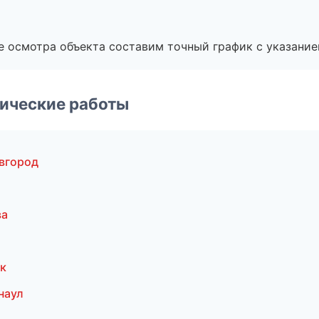
е осмотра объекта составим точный график с указание
ические работы
вгород
ва
к
наул