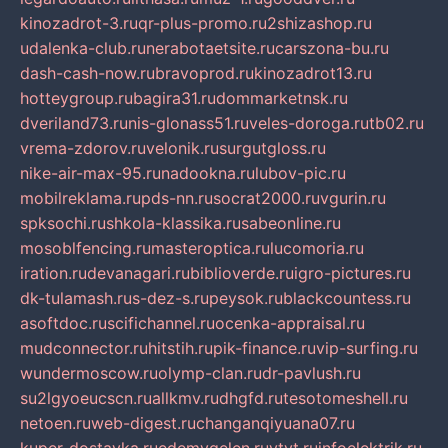
kinozadrot-3.ru
qr-plus-promo.ru
2shizashop.ru
udalenka-club.ru
nerabotaetsite.ru
carszona-bu.ru
dash-cash-now.ru
bravoprod.ru
kinozadrot13.ru
hotteygroup.ru
bagira31.ru
dommarketnsk.ru
dveriland73.ru
nis-glonass51.ru
veles-doroga.ru
tb02.ru
vrema-zdorov.ru
velonik.ru
surgutgloss.ru
nike-air-max-95.ru
nadookna.ru
lubov-pic.ru
mobilreklama.ru
pds-nn.ru
socrat2000.ru
vgurin.ru
spksochi.ru
shkola-klassika.ru
sabeonline.ru
mosoblfencing.ru
masteroptica.ru
lucomoria.ru
iration.ru
devanagari.ru
biblioverde.ru
igro-pictures.ru
dk-tulamash.ru
s-dez-s.ru
peysok.ru
blackcountess.ru
asoftdoc.ru
scifichannel.ru
ocenka-appraisal.ru
mudconnector.ru
hitstih.ru
pik-finance.ru
vip-surfing.ru
wundermoscow.ru
olymp-clan.ru
dr-pavlush.ru
su2lgyoeucscn.ru
allkmv.ru
dhgfd.ru
tesotomeshell.ru
netoen.ru
web-digest.ru
changanqiyuana07.ru