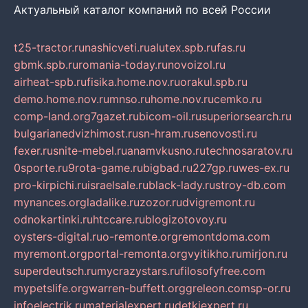
Актуальный каталог компаний по всей России
t25-tractor.ru
nashicveti.ru
alutex.spb.ru
fas.ru
gbmk.spb.ru
romania-today.ru
novoizol.ru
airheat-spb.ru
fisika.home.nov.ru
orakul.spb.ru
demo.home.nov.ru
mnso.ru
home.nov.ru
cemko.ru
comp-land.org
7gazet.ru
bicom-oil.ru
superiorsearch.ru
bulgarianedvizhimost.ru
sn-hram.ru
senovosti.ru
fexer.ru
snite-mebel.ru
anamvkusno.ru
technosaratov.ru
0sporte.ru
9rota-game.ru
bigbad.ru
227gp.ru
wes-ex.ru
pro-kirpichi.ru
israelsale.ru
black-lady.ru
stroy-db.com
mynances.org
ladalike.ru
zozor.ru
dvigremont.ru
odnokartinki.ru
htccare.ru
blogizotovoy.ru
oysters-digital.ru
o-remonte.org
remontdoma.com
myremont.org
portal-remonta.org
vyitikho.ru
mirjon.ru
superdeutsch.ru
mycrazystars.ru
filosofyfree.com
mypetslife.org
warren-buffett.org
greleon.com
sp-or.ru
infoelectrik.ru
materialexpert.ru
detkiexpert.ru