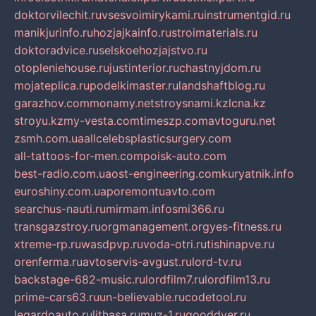
doktorvilechit.ru
vsesvoimirykami.ru
instrumentgid.ru
manikjurinfo.ru
hozjajkainfo.ru
stroimaterials.ru
doktoradvice.ru
selskoehozjajstvo.ru
otopleniehouse.ru
justinterior.ru
chastnyjdom.ru
mojateplica.ru
podelkimaster.ru
landshaftblog.ru
garazhov.com
monamy.net
stroysnami.kz
lcna.kz
stroyu.kz
my-vesta.com
timeszp.com
avtoguru.net
zsmh.com.ua
allcelebsplasticsurgery.com
all-tattoos-for-men.com
poisk-auto.com
best-radio.com.ua
ost-engineering.com
kuryatnik.info
euroshiny.com.ua
poremontuavto.com
searchus-nauti.ru
mirmam.info
smi366.ru
transgazstroy.ru
orgmanagement.org
yes-fitness.ru
xtreme-rp.ru
wasdpvp.ru
voda-otri.ru
tishinapve.ru
orenferma.ru
avtoservis-avgust.ru
lord-tv.ru
backstage-682-music.ru
lordfilm7.ru
lordfilm13.ru
prime-cars63.ru
un-believable.ru
codetool.ru
legardoauto.ru
lithasa.ru
muz-1.ru
gooddver.ru