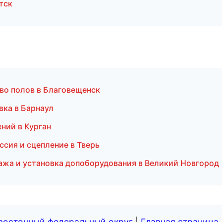
тск
во полов в Благовещенск
вка в Барнаул
ний в Курган
иссия и сцепление в Тверь
ажа и установка допоборудования в Великий Новгород
евосточный федеральный округ
|
Главная страница