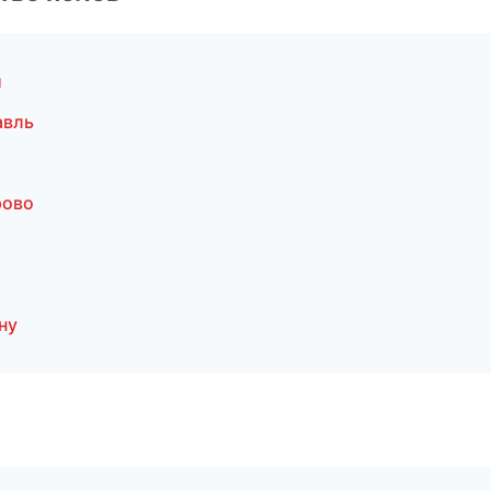
й
авль
рово
ну