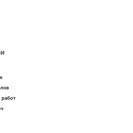
ми
те
алов
 работ
юч