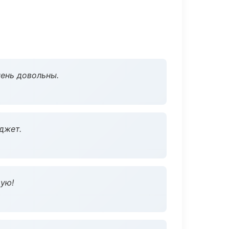
чень довольны.
джет.
дую!