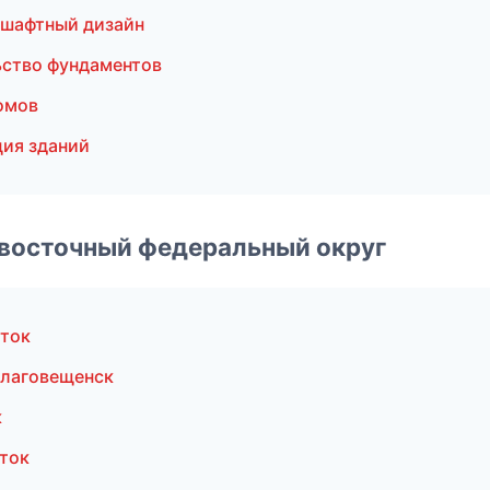
дшафтный дизайн
ство фундаментов
омов
ия зданий
евосточный федеральный округ
ток
Благовещенск
к
ток