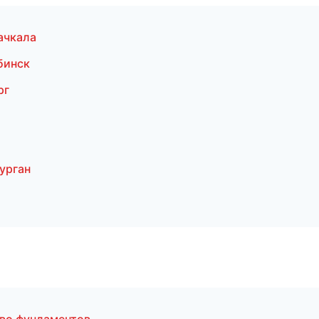
ачкала
бинск
рг
урган