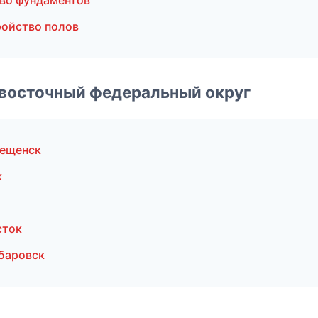
во фундаментов
ройство полов
евосточный федеральный округ
вещенск
к
сток
баровск