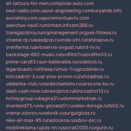
all-tattoos-for-men.com
poisk-auto.com
best-radio.com.ua
ost-engineering.com
kuryatnik.info
euroshiny.com.ua
poremontuavto.com
searchus-nauti.ru
mirmam.info
smi366.ru
transgazstroy.ru
orgmanagement.org
yes-fitness.ru
xtreme-rp.ru
wasdpvp.ru
voda-otri.ru
tishinapve.ru
orenferma.ru
avtoservis-avgust.ru
lord-tv.ru
backstage-682-music.ru
lordfilm7.ru
lordfilm13.ru
prime-cars63.ru
un-believable.ru
codetool.ru
legardoauto.ru
lithasa.ru
muz-1.ru
gooddver.ru
kinozadrot-3.ru
qr-plus-promo.ru
2shizashop.ru
udalenka-club.ru
nerabotaetsite.ru
carszona-bu.ru
dash-cash-now.ru
bravoprod.ru
kinozadrot13.ru
hotteygroup.ru
bagira31.ru
dommarketnsk.ru
dveriland73.ru
nis-glonass51.ru
veles-doroga.ru
tb02.ru
vrema-zdorov.ru
velonik.ru
surgutgloss.ru
nike-air-max-95.ru
nadookna.ru
lubov-pic.ru
mobilreklama.ru
pds-nn.ru
socrat2000.ru
vgurin.ru