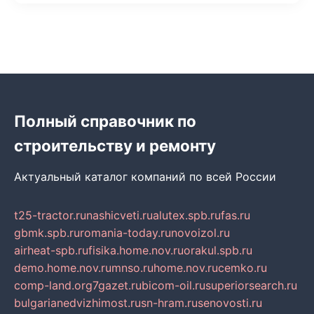
Полный справочник по
строительству и ремонту
Актуальный каталог компаний по всей России
t25-tractor.ru
nashicveti.ru
alutex.spb.ru
fas.ru
gbmk.spb.ru
romania-today.ru
novoizol.ru
airheat-spb.ru
fisika.home.nov.ru
orakul.spb.ru
demo.home.nov.ru
mnso.ru
home.nov.ru
cemko.ru
comp-land.org
7gazet.ru
bicom-oil.ru
superiorsearch.ru
bulgarianedvizhimost.ru
sn-hram.ru
senovosti.ru