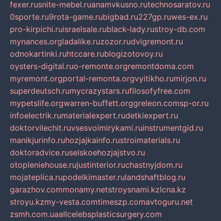
fexer.ru
snite-mebel.ru
anamvkusno.ru
technosaratov.ru
0sporte.ru
9rota-game.ru
bigbad.ru
227gp.ru
wes-ex.ru
pro-kirpichi.ru
israelsale.ru
black-lady.ru
stroy-db.com
mynances.org
ladalike.ru
zozor.ru
dvigremont.ru
odnokartinki.ru
htccare.ru
blogizotovoy.ru
oysters-digital.ru
o-remonte.org
remontdoma.com
myremont.org
portal-remonta.org
vyitikho.ru
mirjon.ru
superdeutsch.ru
mycrazystars.ru
filosofyfree.com
mypetslife.org
warren-buffett.org
greleon.com
sp-or.ru
infoelectrik.ru
materialexpert.ru
detkiexpert.ru
doktorvilechit.ru
vsesvoimirykami.ru
instrumentgid.ru
manikjurinfo.ru
hozjajkainfo.ru
stroimaterials.ru
doktoradvice.ru
selskoehozjajstvo.ru
otopleniehouse.ru
justinterior.ru
chastnyjdom.ru
mojateplica.ru
podelkimaster.ru
landshaftblog.ru
garazhov.com
monamy.net
stroysnami.kz
lcna.kz
stroyu.kz
my-vesta.com
timeszp.com
avtoguru.net
zsmh.com.ua
allcelebsplasticsurgery.com