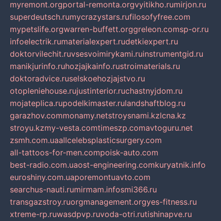
myremont.org
portal-remonta.org
vyitikho.ru
mirjon.ru
superdeutsch.ru
mycrazystars.ru
filosofyfree.com
mypetslife.org
warren-buffett.org
greleon.com
sp-or.ru
infoelectrik.ru
materialexpert.ru
detkiexpert.ru
doktorvilechit.ru
vsesvoimirykami.ru
instrumentgid.ru
manikjurinfo.ru
hozjajkainfo.ru
stroimaterials.ru
doktoradvice.ru
selskoehozjajstvo.ru
otopleniehouse.ru
justinterior.ru
chastnyjdom.ru
mojateplica.ru
podelkimaster.ru
landshaftblog.ru
garazhov.com
monamy.net
stroysnami.kz
lcna.kz
stroyu.kz
my-vesta.com
timeszp.com
avtoguru.net
zsmh.com.ua
allcelebsplasticsurgery.com
all-tattoos-for-men.com
poisk-auto.com
best-radio.com.ua
ost-engineering.com
kuryatnik.info
euroshiny.com.ua
poremontuavto.com
searchus-nauti.ru
mirmam.info
smi366.ru
transgazstroy.ru
orgmanagement.org
yes-fitness.ru
xtreme-rp.ru
wasdpvp.ru
voda-otri.ru
tishinapve.ru