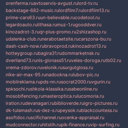
orenferma.ru
avtoservis-avgust.ru
lord-tv.ru
backstage-682-music.ru
lordfilm7.ru
lordfilm13.ru
prime-cars63.ru
un-believable.ru
codetool.ru
legardoauto.ru
lithasa.ru
muz-1.ru
gooddver.ru
kinozadrot-3.ru
qr-plus-promo.ru
2shizashop.ru
udalenka-club.ru
nerabotaetsite.ru
carszona-bu.ru
dash-cash-now.ru
bravoprod.ru
kinozadrot13.ru
hotteygroup.ru
bagira31.ru
dommarketnsk.ru
dveriland73.ru
nis-glonass51.ru
veles-doroga.ru
tb02.ru
vrema-zdorov.ru
velonik.ru
surgutgloss.ru
nike-air-max-95.ru
nadookna.ru
lubov-pic.ru
mobilreklama.ru
pds-nn.ru
socrat2000.ru
vgurin.ru
spksochi.ru
shkola-klassika.ru
sabeonline.ru
mosoblfencing.ru
masteroptica.ru
lucomoria.ru
iration.ru
devanagari.ru
biblioverde.ru
igro-pictures.ru
dk-tulamash.ru
s-dez-s.ru
peysok.ru
blackcountess.ru
asoftdoc.ru
scifichannel.ru
ocenka-appraisal.ru
mudconnector.ru
hitstih.ru
pik-finance.ru
vip-surfing.ru