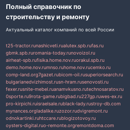
Полный справочник по
строительству и ремонту
Актуальный каталог компаний по всей России
t25-tractor.ru
nashicveti.ru
alutex.spb.ru
fas.ru
gbmk.spb.ru
romania-today.ru
novoizol.ru
airheat-spb.ru
fisika.home.nov.ru
orakul.spb.ru
demo.home.nov.ru
mnso.ru
home.nov.ru
cemko.ru
comp-land.org
7gazet.ru
bicom-oil.ru
superiorsearch.ru
bulgarianedvizhimost.ru
sn-hram.ru
senovosti.ru
fexer.ru
snite-mebel.ru
anamvkusno.ru
technosaratov.ru
0sporte.ru
9rota-game.ru
bigbad.ru
227gp.ru
wes-ex.ru
pro-kirpichi.ru
israelsale.ru
black-lady.ru
stroy-db.com
mynances.org
ladalike.ru
zozor.ru
dvigremont.ru
odnokartinki.ru
htccare.ru
blogizotovoy.ru
oysters-digital.ru
o-remonte.org
remontdoma.com