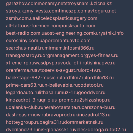
garazhov.com
monamy.net
stroysnami.kz
lcna.kz
stroyu.kz
my-vesta.com
timeszp.com
avtoguru.net
zsmh.com.ua
allcelebsplasticsurgery.com
all-tattoos-for-men.com
poisk-auto.com
best-radio.com.ua
ost-engineering.com
kuryatnik.info
euroshiny.com.ua
poremontuavto.com
searchus-nauti.ru
mirmam.info
smi366.ru
transgazstroy.ru
orgmanagement.org
yes-fitness.ru
xtreme-rp.ru
wasdpvp.ru
voda-otri.ru
tishinapve.ru
orenferma.ru
avtoservis-avgust.ru
lord-tv.ru
backstage-682-music.ru
lordfilm7.ru
lordfilm13.ru
prime-cars63.ru
un-believable.ru
codetool.ru
legardoauto.ru
lithasa.ru
muz-1.ru
gooddver.ru
kinozadrot-3.ru
qr-plus-promo.ru
2shizashop.ru
udalenka-club.ru
nerabotaetsite.ru
carszona-bu.ru
dash-cash-now.ru
bravoprod.ru
kinozadrot13.ru
hotteygroup.ru
bagira31.ru
dommarketnsk.ru
dveriland73.ru
nis-glonass51.ru
veles-doroga.ru
tb02.ru