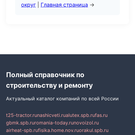
округ
|
Главная страница
→
Полный справочник по
строительству и ремонту
Актуальный каталог компаний по всей России
t25-tractor.ru
nashicveti.ru
alutex.spb.ru
fas.ru
gbmk.spb.ru
romania-today.ru
novoizol.ru
airheat-spb.ru
fisika.home.nov.ru
orakul.spb.ru