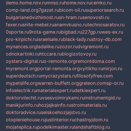
demo.home.nov.ru
mnso.ru
home.nov.ru
cemko.ru
comp-land.org
7gazet.ru
bicom-oil.ru
superiorsearch.ru
bulgarianedvizhimost.ru
sn-hram.ru
senovosti.ru
fexer.ru
snite-mebel.ru
anamvkusno.ru
technosaratov.ru
0sporte.ru
9rota-game.ru
bigbad.ru
227gp.ru
wes-ex.ru
pro-kirpichi.ru
israelsale.ru
black-lady.ru
stroy-db.com
mynances.org
ladalike.ru
zozor.ru
dvigremont.ru
odnokartinki.ru
htccare.ru
blogizotovoy.ru
oysters-digital.ru
o-remonte.org
remontdoma.com
myremont.org
portal-remonta.org
vyitikho.ru
mirjon.ru
superdeutsch.ru
mycrazystars.ru
filosofyfree.com
mypetslife.org
warren-buffett.org
greleon.com
sp-or.ru
infoelectrik.ru
materialexpert.ru
detkiexpert.ru
doktorvilechit.ru
vsesvoimirykami.ru
instrumentgid.ru
manikjurinfo.ru
hozjajkainfo.ru
stroimaterials.ru
doktoradvice.ru
selskoehozjajstvo.ru
otopleniehouse.ru
justinterior.ru
chastnyjdom.ru
mojateplica.ru
podelkimaster.ru
landshaftblog.ru