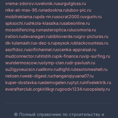
vrema-zdorov.ru
velonik.ru
surgutgloss.ru
nike-air-max-95.ru
nadookna.ru
lubov-pic.ru
mobilreklama.ru
pds-nn.ru
socrat2000.ru
vgurin.ru
spksochi.ru
shkola-klassika.ru
sabeonline.ru
mosoblfencing.ru
masteroptica.ru
lucomoria.ru
iration.ru
devanagari.ru
biblioverde.ru
igro-pictures.ru
dk-tulamash.ru
s-dez-s.ru
peysok.ru
blackcountess.ru
asoftdoc.ru
scifichannel.ru
ocenka-appraisal.ru
mudconnector.ru
hitstih.ru
pik-finance.ru
vip-surfing.ru
wundermoscow.ru
olymp-clan.ru
dr-pavlush.ru
su2lgyoeucscn.ru
allkmv.ru
dhgfd.ru
tesotomeshell.ru
netoen.ru
web-digest.ru
changanqiyuana07.ru
kuper-dostavka.ru
edemvgelen.ru
ytyt.ru
infoelektrik.ru
everafterclub.org
kirillkgr.ru
goodv1234.ru
oopslady.ru
© Полный справочник по строительству и