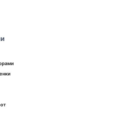
ми
торами
енки
бот