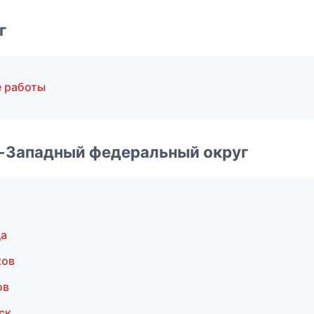
г
 работы
о-Западный федеральный округ
да
ков
ов
ск