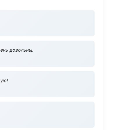
чень довольны.
дую!