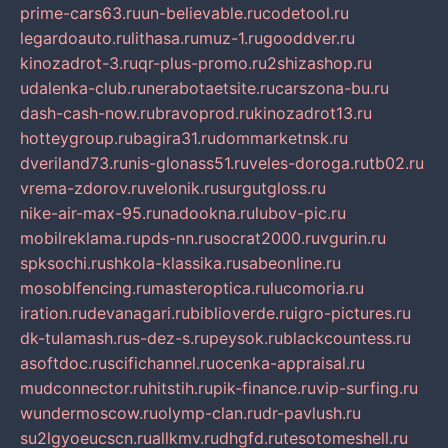
prime-cars63.ru
un-believable.ru
codetool.ru
legardoauto.ru
lithasa.ru
muz-1.ru
gooddver.ru
kinozadrot-3.ru
qr-plus-promo.ru
2shizashop.ru
udalenka-club.ru
nerabotaetsite.ru
carszona-bu.ru
dash-cash-now.ru
bravoprod.ru
kinozadrot13.ru
hotteygroup.ru
bagira31.ru
dommarketnsk.ru
dveriland73.ru
nis-glonass51.ru
veles-doroga.ru
tb02.ru
vrema-zdorov.ru
velonik.ru
surgutgloss.ru
nike-air-max-95.ru
nadookna.ru
lubov-pic.ru
mobilreklama.ru
pds-nn.ru
socrat2000.ru
vgurin.ru
spksochi.ru
shkola-klassika.ru
sabeonline.ru
mosoblfencing.ru
masteroptica.ru
lucomoria.ru
iration.ru
devanagari.ru
biblioverde.ru
igro-pictures.ru
dk-tulamash.ru
s-dez-s.ru
peysok.ru
blackcountess.ru
asoftdoc.ru
scifichannel.ru
ocenka-appraisal.ru
mudconnector.ru
hitstih.ru
pik-finance.ru
vip-surfing.ru
wundermoscow.ru
olymp-clan.ru
dr-pavlush.ru
su2lgyoeucscn.ru
allkmv.ru
dhgfd.ru
tesotomeshell.ru