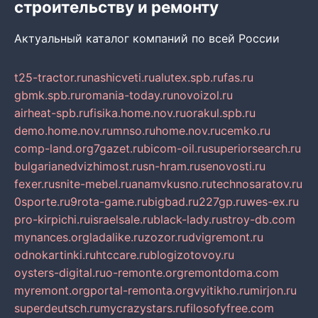
строительству и ремонту
Актуальный каталог компаний по всей России
t25-tractor.ru
nashicveti.ru
alutex.spb.ru
fas.ru
gbmk.spb.ru
romania-today.ru
novoizol.ru
airheat-spb.ru
fisika.home.nov.ru
orakul.spb.ru
demo.home.nov.ru
mnso.ru
home.nov.ru
cemko.ru
comp-land.org
7gazet.ru
bicom-oil.ru
superiorsearch.ru
bulgarianedvizhimost.ru
sn-hram.ru
senovosti.ru
fexer.ru
snite-mebel.ru
anamvkusno.ru
technosaratov.ru
0sporte.ru
9rota-game.ru
bigbad.ru
227gp.ru
wes-ex.ru
pro-kirpichi.ru
israelsale.ru
black-lady.ru
stroy-db.com
mynances.org
ladalike.ru
zozor.ru
dvigremont.ru
odnokartinki.ru
htccare.ru
blogizotovoy.ru
oysters-digital.ru
o-remonte.org
remontdoma.com
myremont.org
portal-remonta.org
vyitikho.ru
mirjon.ru
superdeutsch.ru
mycrazystars.ru
filosofyfree.com