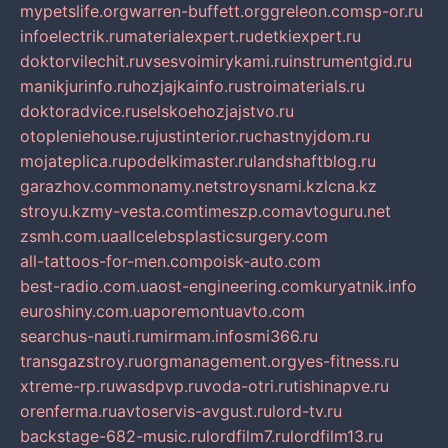
mypetslife.org
warren-buffett.org
greleon.com
sp-or.ru
infoelectrik.ru
materialexpert.ru
detkiexpert.ru
doktorvilechit.ru
vsesvoimirykami.ru
instrumentgid.ru
manikjurinfo.ru
hozjajkainfo.ru
stroimaterials.ru
doktoradvice.ru
selskoehozjajstvo.ru
otopleniehouse.ru
justinterior.ru
chastnyjdom.ru
mojateplica.ru
podelkimaster.ru
landshaftblog.ru
garazhov.com
monamy.net
stroysnami.kz
lcna.kz
stroyu.kz
my-vesta.com
timeszp.com
avtoguru.net
zsmh.com.ua
allcelebsplasticsurgery.com
all-tattoos-for-men.com
poisk-auto.com
best-radio.com.ua
ost-engineering.com
kuryatnik.info
euroshiny.com.ua
poremontuavto.com
searchus-nauti.ru
mirmam.info
smi366.ru
transgazstroy.ru
orgmanagement.org
yes-fitness.ru
xtreme-rp.ru
wasdpvp.ru
voda-otri.ru
tishinapve.ru
orenferma.ru
avtoservis-avgust.ru
lord-tv.ru
backstage-682-music.ru
lordfilm7.ru
lordfilm13.ru