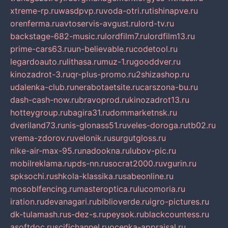
xtreme-rp.ru
wasdpvp.ru
voda-otri.ru
tishinapve.ru
orenferma.ru
avtoservis-avgust.ru
lord-tv.ru
backstage-682-music.ru
lordfilm7.ru
lordfilm13.ru
prime-cars63.ru
un-believable.ru
codetool.ru
legardoauto.ru
lithasa.ru
muz-1.ru
gooddver.ru
kinozadrot-3.ru
qr-plus-promo.ru
2shizashop.ru
udalenka-club.ru
nerabotaetsite.ru
carszona-bu.ru
dash-cash-now.ru
bravoprod.ru
kinozadrot13.ru
hotteygroup.ru
bagira31.ru
dommarketnsk.ru
dveriland73.ru
nis-glonass51.ru
veles-doroga.ru
tb02.ru
vrema-zdorov.ru
velonik.ru
surgutgloss.ru
nike-air-max-95.ru
nadookna.ru
lubov-pic.ru
mobilreklama.ru
pds-nn.ru
socrat2000.ru
vgurin.ru
spksochi.ru
shkola-klassika.ru
sabeonline.ru
mosoblfencing.ru
masteroptica.ru
lucomoria.ru
iration.ru
devanagari.ru
biblioverde.ru
igro-pictures.ru
dk-tulamash.ru
s-dez-s.ru
peysok.ru
blackcountess.ru
asoftdoc.ru
scifichannel.ru
ocenka-appraisal.ru