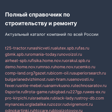
Полный справочник по
строительству и ремонту
Актуальный каталог компаний по всей России
t25-tractor.ru
nashicveti.ru
alutex.spb.ru
fas.ru
gbmk.spb.ru
romania-today.ru
novoizol.ru
airheat-spb.ru
fisika.home.nov.ru
orakul.spb.ru
demo.home.nov.ru
mnso.ru
home.nov.ru
cemko.ru
comp-land.org
7gazet.ru
bicom-oil.ru
superiorsearch.ru
bulgarianedvizhimost.ru
sn-hram.ru
senovosti.ru
fexer.ru
snite-mebel.ru
anamvkusno.ru
technosaratov.ru
0sporte.ru
9rota-game.ru
bigbad.ru
227gp.ru
wes-ex.ru
pro-kirpichi.ru
israelsale.ru
black-lady.ru
stroy-db.com
mynances.org
ladalike.ru
zozor.ru
dvigremont.ru
odnokartinki.ru
htccare.ru
blogizotovoy.ru