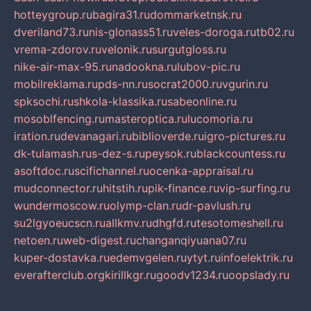
hotteygroup.ru
bagira31.ru
dommarketnsk.ru
dveriland73.ru
nis-glonass51.ru
veles-doroga.ru
tb02.ru
vrema-zdorov.ru
velonik.ru
surgutgloss.ru
nike-air-max-95.ru
nadookna.ru
lubov-pic.ru
mobilreklama.ru
pds-nn.ru
socrat2000.ru
vgurin.ru
spksochi.ru
shkola-klassika.ru
sabeonline.ru
mosoblfencing.ru
masteroptica.ru
lucomoria.ru
iration.ru
devanagari.ru
biblioverde.ru
igro-pictures.ru
dk-tulamash.ru
s-dez-s.ru
peysok.ru
blackcountess.ru
asoftdoc.ru
scifichannel.ru
ocenka-appraisal.ru
mudconnector.ru
hitstih.ru
pik-finance.ru
vip-surfing.ru
wundermoscow.ru
olymp-clan.ru
dr-pavlush.ru
su2lgyoeucscn.ru
allkmv.ru
dhgfd.ru
tesotomeshell.ru
netoen.ru
web-digest.ru
changanqiyuana07.ru
kuper-dostavka.ru
edemvgelen.ru
ytyt.ru
infoelektrik.ru
everafterclub.org
kirillkgr.ru
goodv1234.ru
oopslady.ru