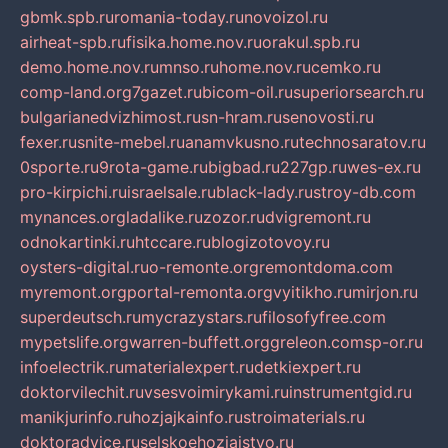
gbmk.spb.ru
romania-today.ru
novoizol.ru
airheat-spb.ru
fisika.home.nov.ru
orakul.spb.ru
demo.home.nov.ru
mnso.ru
home.nov.ru
cemko.ru
comp-land.org
7gazet.ru
bicom-oil.ru
superiorsearch.ru
bulgarianedvizhimost.ru
sn-hram.ru
senovosti.ru
fexer.ru
snite-mebel.ru
anamvkusno.ru
technosaratov.ru
0sporte.ru
9rota-game.ru
bigbad.ru
227gp.ru
wes-ex.ru
pro-kirpichi.ru
israelsale.ru
black-lady.ru
stroy-db.com
mynances.org
ladalike.ru
zozor.ru
dvigremont.ru
odnokartinki.ru
htccare.ru
blogizotovoy.ru
oysters-digital.ru
o-remonte.org
remontdoma.com
myremont.org
portal-remonta.org
vyitikho.ru
mirjon.ru
superdeutsch.ru
mycrazystars.ru
filosofyfree.com
mypetslife.org
warren-buffett.org
greleon.com
sp-or.ru
infoelectrik.ru
materialexpert.ru
detkiexpert.ru
doktorvilechit.ru
vsesvoimirykami.ru
instrumentgid.ru
manikjurinfo.ru
hozjajkainfo.ru
stroimaterials.ru
doktoradvice.ru
selskoehozjajstvo.ru