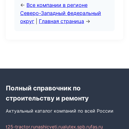
←
Все компании в регионе
Северо-Западный федеральный
округ
|
Главная страница
→
Полный справочник по
строительству и ремонту
Актуальный каталог компаний по всей России
t25-tractor.ru
nashicveti.ru
alutex.spb.ru
fas.ru