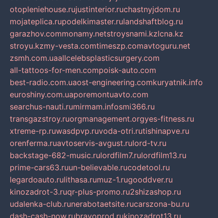
otopleniehouse.ru
justinterior.ru
chastnyjdom.ru
mojateplica.ru
podelkimaster.ru
landshaftblog.ru
garazhov.com
monamy.net
stroysnami.kz
lcna.kz
stroyu.kz
my-vesta.com
timeszp.com
avtoguru.net
zsmh.com.ua
allcelebsplasticsurgery.com
all-tattoos-for-men.com
poisk-auto.com
best-radio.com.ua
ost-engineering.com
kuryatnik.info
euroshiny.com.ua
poremontuavto.com
searchus-nauti.ru
mirmam.info
smi366.ru
transgazstroy.ru
orgmanagement.org
yes-fitness.ru
xtreme-rp.ru
wasdpvp.ru
voda-otri.ru
tishinapve.ru
orenferma.ru
avtoservis-avgust.ru
lord-tv.ru
backstage-682-music.ru
lordfilm7.ru
lordfilm13.ru
prime-cars63.ru
un-believable.ru
codetool.ru
legardoauto.ru
lithasa.ru
muz-1.ru
gooddver.ru
kinozadrot-3.ru
qr-plus-promo.ru
2shizashop.ru
udalenka-club.ru
nerabotaetsite.ru
carszona-bu.ru
dash-cash-now.ru
bravoprod.ru
kinozadrot13.ru