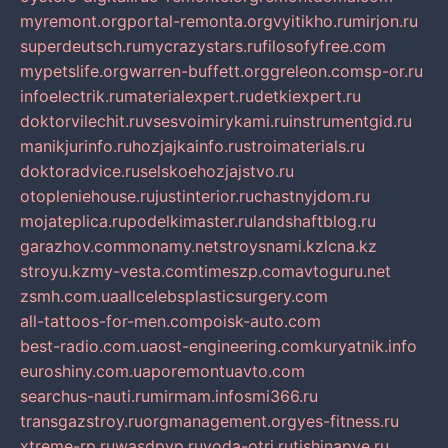
myremont.org
portal-remonta.org
vyitikho.ru
mirjon.ru
superdeutsch.ru
mycrazystars.ru
filosofyfree.com
mypetslife.org
warren-buffett.org
greleon.com
sp-or.ru
infoelectrik.ru
materialexpert.ru
detkiexpert.ru
doktorvilechit.ru
vsesvoimirykami.ru
instrumentgid.ru
manikjurinfo.ru
hozjajkainfo.ru
stroimaterials.ru
doktoradvice.ru
selskoehozjajstvo.ru
otopleniehouse.ru
justinterior.ru
chastnyjdom.ru
mojateplica.ru
podelkimaster.ru
landshaftblog.ru
garazhov.com
monamy.net
stroysnami.kz
lcna.kz
stroyu.kz
my-vesta.com
timeszp.com
avtoguru.net
zsmh.com.ua
allcelebsplasticsurgery.com
all-tattoos-for-men.com
poisk-auto.com
best-radio.com.ua
ost-engineering.com
kuryatnik.info
euroshiny.com.ua
poremontuavto.com
searchus-nauti.ru
mirmam.info
smi366.ru
transgazstroy.ru
orgmanagement.org
yes-fitness.ru
xtreme-rp.ru
wasdpvp.ru
voda-otri.ru
tishinapve.ru