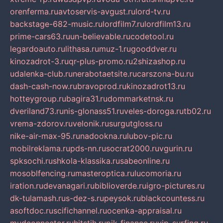
orenferma.ru
avtoservis-avgust.ru
lord-tv.ru
backstage-682-music.ru
lordfilm7.ru
lordfilm13.ru
prime-cars63.ru
un-believable.ru
codetool.ru
legardoauto.ru
lithasa.ru
muz-1.ru
gooddver.ru
kinozadrot-3.ru
qr-plus-promo.ru
2shizashop.ru
udalenka-club.ru
nerabotaetsite.ru
carszona-bu.ru
dash-cash-now.ru
bravoprod.ru
kinozadrot13.ru
hotteygroup.ru
bagira31.ru
dommarketnsk.ru
dveriland73.ru
nis-glonass51.ru
veles-doroga.ru
tb02.ru
vrema-zdorov.ru
velonik.ru
surgutgloss.ru
nike-air-max-95.ru
nadookna.ru
lubov-pic.ru
mobilreklama.ru
pds-nn.ru
socrat2000.ru
vgurin.ru
spksochi.ru
shkola-klassika.ru
sabeonline.ru
mosoblfencing.ru
masteroptica.ru
lucomoria.ru
iration.ru
devanagari.ru
biblioverde.ru
igro-pictures.ru
dk-tulamash.ru
s-dez-s.ru
peysok.ru
blackcountess.ru
asoftdoc.ru
scifichannel.ru
ocenka-appraisal.ru