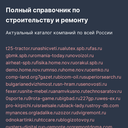
Полный справочник по
строительству и ремонту
Актуальный каталог компаний по всей России
t25-tractor.ru
nashicveti.ru
alutex.spb.ru
fas.ru
gbmk.spb.ru
romania-today.ru
novoizol.ru
airheat-spb.ru
fisika.home.nov.ru
orakul.spb.ru
demo.home.nov.ru
mnso.ru
home.nov.ru
cemko.ru
comp-land.org
7gazet.ru
bicom-oil.ru
superiorsearch.ru
bulgarianedvizhimost.ru
sn-hram.ru
senovosti.ru
fexer.ru
snite-mebel.ru
anamvkusno.ru
technosaratov.ru
0sporte.ru
9rota-game.ru
bigbad.ru
227gp.ru
wes-ex.ru
pro-kirpichi.ru
israelsale.ru
black-lady.ru
stroy-db.com
mynances.org
ladalike.ru
zozor.ru
dvigremont.ru
odnokartinki.ru
htccare.ru
blogizotovoy.ru
oysters-digital.ru
o-remonte.org
remontdoma.com