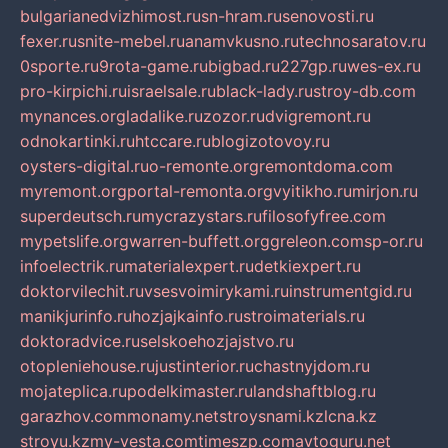
bulgarianedvizhimost.ru
sn-hram.ru
senovosti.ru
fexer.ru
snite-mebel.ru
anamvkusno.ru
technosaratov.ru
0sporte.ru
9rota-game.ru
bigbad.ru
227gp.ru
wes-ex.ru
pro-kirpichi.ru
israelsale.ru
black-lady.ru
stroy-db.com
mynances.org
ladalike.ru
zozor.ru
dvigremont.ru
odnokartinki.ru
htccare.ru
blogizotovoy.ru
oysters-digital.ru
o-remonte.org
remontdoma.com
myremont.org
portal-remonta.org
vyitikho.ru
mirjon.ru
superdeutsch.ru
mycrazystars.ru
filosofyfree.com
mypetslife.org
warren-buffett.org
greleon.com
sp-or.ru
infoelectrik.ru
materialexpert.ru
detkiexpert.ru
doktorvilechit.ru
vsesvoimirykami.ru
instrumentgid.ru
manikjurinfo.ru
hozjajkainfo.ru
stroimaterials.ru
doktoradvice.ru
selskoehozjajstvo.ru
otopleniehouse.ru
justinterior.ru
chastnyjdom.ru
mojateplica.ru
podelkimaster.ru
landshaftblog.ru
garazhov.com
monamy.net
stroysnami.kz
lcna.kz
stroyu.kz
my-vesta.com
timeszp.com
avtoguru.net