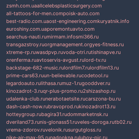
zsmh.com.ua
allcelebsplasticsurgery.com
all-tattoos-for-men.com
poisk-auto.com
best-radio.com.ua
ost-engineering.com
kuryatnik.info
euroshiny.com.ua
poremontuavto.com
searchus-nauti.ru
mirmam.info
smi366.ru
transgazstroy.ru
orgmanagement.org
yes-fitness.ru
xtreme-rp.ru
wasdpvp.ru
voda-otri.ru
tishinapve.ru
orenferma.ru
avtoservis-avgust.ru
lord-tv.ru
backstage-682-music.ru
lordfilm7.ru
lordfilm13.ru
prime-cars63.ru
un-believable.ru
codetool.ru
legardoauto.ru
lithasa.ru
muz-1.ru
gooddver.ru
kinozadrot-3.ru
qr-plus-promo.ru
2shizashop.ru
udalenka-club.ru
nerabotaetsite.ru
carszona-bu.ru
dash-cash-now.ru
bravoprod.ru
kinozadrot13.ru
hotteygroup.ru
bagira31.ru
dommarketnsk.ru
dveriland73.ru
nis-glonass51.ru
veles-doroga.ru
tb02.ru
vrema-zdorov.ru
velonik.ru
surgutgloss.ru
nike-air-max-95.ru
nadookna.ru
lubov-pic.ru