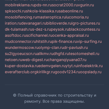
mobilreklama.ru
pds-nn.ru
socrat2000.ru
vgurin.ru
spksochi.ru
shkola-klassika.ru
sabeonline.ru
mosoblfencing.ru
masteroptica.ru
lucomoria.ru
iration.ru
devanagari.ru
biblioverde.ru
igro-pictures.ru
dk-tulamash.ru
s-dez-s.ru
peysok.ru
blackcountess.ru
asoftdoc.ru
scifichannel.ru
ocenka-appraisal.ru
mudconnector.ru
hitstih.ru
pik-finance.ru
vip-surfing.ru
wundermoscow.ru
olymp-clan.ru
dr-pavlush.ru
su2lgyoeucscn.ru
allkmv.ru
dhgfd.ru
tesotomeshell.ru
netoen.ru
web-digest.ru
changanqiyuana07.ru
kuper-dostavka.ru
edemvgelen.ru
ytyt.ru
infoelektrik.ru
everafterclub.org
kirillkgr.ru
goodv1234.ru
oopslady.ru
© Полный справочник по строительству и
ремонту. Все права защищены.