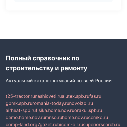
Полный справочник по
строительству и ремонту
Актуальный каталог компаний по всей России
t25-tractor.ru
nashicveti.ru
alutex.spb.ru
fas.ru
gbmk.spb.ru
romania-today.ru
novoizol.ru
airheat-spb.ru
fisika.home.nov.ru
orakul.spb.ru
demo.home.nov.ru
mnso.ru
home.nov.ru
cemko.ru
comp-land.org
7gazet.ru
bicom-oil.ru
superiorsearch.ru