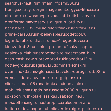
searchus-nauti.ru
mirmam.info
smi366.ru
transgazstroy.ru
orgmanagement.org
yes-fitness.ru
xtreme-rp.ru
wasdpvp.ru
voda-otri.ru
tishinapve.ru
orenferma.ru
avtoservis-avgust.ru
lord-tv.ru
backstage-682-music.ru
lordfilm7.ru
lordfilm13.ru
prime-cars63.ru
un-believable.ru
codetool.ru
legardoauto.ru
lithasa.ru
muz-1.ru
gooddver.ru
kinozadrot-3.ru
qr-plus-promo.ru
2shizashop.ru
udalenka-club.ru
nerabotaetsite.ru
carszona-bu.ru
dash-cash-now.ru
bravoprod.ru
kinozadrot13.ru
hotteygroup.ru
bagira31.ru
dommarketnsk.ru
dveriland73.ru
nis-glonass51.ru
veles-doroga.ru
tb02.ru
vrema-zdorov.ru
velonik.ru
surgutgloss.ru
nike-air-max-95.ru
nadookna.ru
lubov-pic.ru
mobilreklama.ru
pds-nn.ru
socrat2000.ru
vgurin.ru
spksochi.ru
shkola-klassika.ru
sabeonline.ru
mosoblfencing.ru
masteroptica.ru
lucomoria.ru
iration.ru
devanagari.ru
biblioverde.ru
igro-pictures.ru