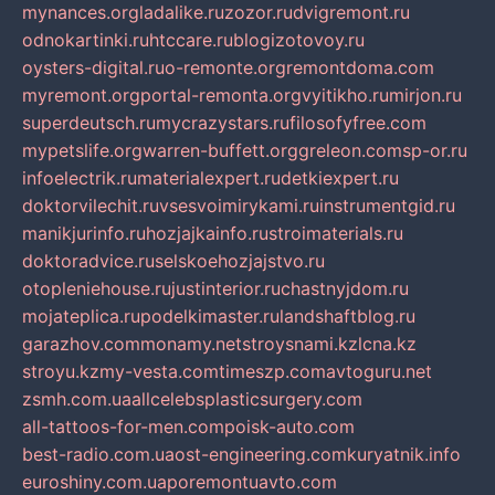
mynances.org
ladalike.ru
zozor.ru
dvigremont.ru
odnokartinki.ru
htccare.ru
blogizotovoy.ru
oysters-digital.ru
o-remonte.org
remontdoma.com
myremont.org
portal-remonta.org
vyitikho.ru
mirjon.ru
superdeutsch.ru
mycrazystars.ru
filosofyfree.com
mypetslife.org
warren-buffett.org
greleon.com
sp-or.ru
infoelectrik.ru
materialexpert.ru
detkiexpert.ru
doktorvilechit.ru
vsesvoimirykami.ru
instrumentgid.ru
manikjurinfo.ru
hozjajkainfo.ru
stroimaterials.ru
doktoradvice.ru
selskoehozjajstvo.ru
otopleniehouse.ru
justinterior.ru
chastnyjdom.ru
mojateplica.ru
podelkimaster.ru
landshaftblog.ru
garazhov.com
monamy.net
stroysnami.kz
lcna.kz
stroyu.kz
my-vesta.com
timeszp.com
avtoguru.net
zsmh.com.ua
allcelebsplasticsurgery.com
all-tattoos-for-men.com
poisk-auto.com
best-radio.com.ua
ost-engineering.com
kuryatnik.info
euroshiny.com.ua
poremontuavto.com