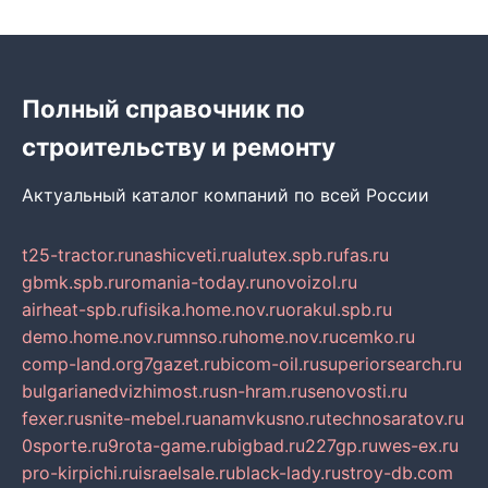
Полный справочник по
строительству и ремонту
Актуальный каталог компаний по всей России
t25-tractor.ru
nashicveti.ru
alutex.spb.ru
fas.ru
gbmk.spb.ru
romania-today.ru
novoizol.ru
airheat-spb.ru
fisika.home.nov.ru
orakul.spb.ru
demo.home.nov.ru
mnso.ru
home.nov.ru
cemko.ru
comp-land.org
7gazet.ru
bicom-oil.ru
superiorsearch.ru
bulgarianedvizhimost.ru
sn-hram.ru
senovosti.ru
fexer.ru
snite-mebel.ru
anamvkusno.ru
technosaratov.ru
0sporte.ru
9rota-game.ru
bigbad.ru
227gp.ru
wes-ex.ru
pro-kirpichi.ru
israelsale.ru
black-lady.ru
stroy-db.com