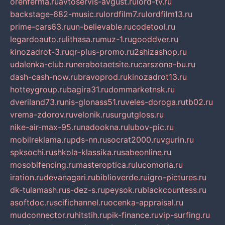
orenferma.ru
avtoservis-avgust.ru
lord-tv.ru
backstage-682-music.ru
lordfilm7.ru
lordfilm13.ru
prime-cars63.ru
un-believable.ru
codetool.ru
legardoauto.ru
lithasa.ru
muz-1.ru
gooddver.ru
kinozadrot-3.ru
qr-plus-promo.ru
2shizashop.ru
udalenka-club.ru
nerabotaetsite.ru
carszona-bu.ru
dash-cash-now.ru
bravoprod.ru
kinozadrot13.ru
hotteygroup.ru
bagira31.ru
dommarketnsk.ru
dveriland73.ru
nis-glonass51.ru
veles-doroga.ru
tb02.ru
vrema-zdorov.ru
velonik.ru
surgutgloss.ru
nike-air-max-95.ru
nadookna.ru
lubov-pic.ru
mobilreklama.ru
pds-nn.ru
socrat2000.ru
vgurin.ru
spksochi.ru
shkola-klassika.ru
sabeonline.ru
mosoblfencing.ru
masteroptica.ru
lucomoria.ru
iration.ru
devanagari.ru
biblioverde.ru
igro-pictures.ru
dk-tulamash.ru
s-dez-s.ru
peysok.ru
blackcountess.ru
asoftdoc.ru
scifichannel.ru
ocenka-appraisal.ru
mudconnector.ru
hitstih.ru
pik-finance.ru
vip-surfing.ru