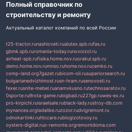
Полный справочник по
строительству и ремонту
Актуальный каталог компаний по всей России
t25-tractor.ru
nashicveti.ru
alutex.spb.ru
fas.ru
gbmk.spb.ru
romania-today.ru
novoizol.ru
airheat-spb.ru
fisika.home.nov.ru
orakul.spb.ru
demo.home.nov.ru
mnso.ru
home.nov.ru
cemko.ru
comp-land.org
7gazet.ru
bicom-oil.ru
superiorsearch.ru
bulgarianedvizhimost.ru
sn-hram.ru
senovosti.ru
fexer.ru
snite-mebel.ru
anamvkusno.ru
technosaratov.ru
0sporte.ru
9rota-game.ru
bigbad.ru
227gp.ru
wes-ex.ru
pro-kirpichi.ru
israelsale.ru
black-lady.ru
stroy-db.com
mynances.org
ladalike.ru
zozor.ru
dvigremont.ru
odnokartinki.ru
htccare.ru
blogizotovoy.ru
oysters-digital.ru
o-remonte.org
remontdoma.com