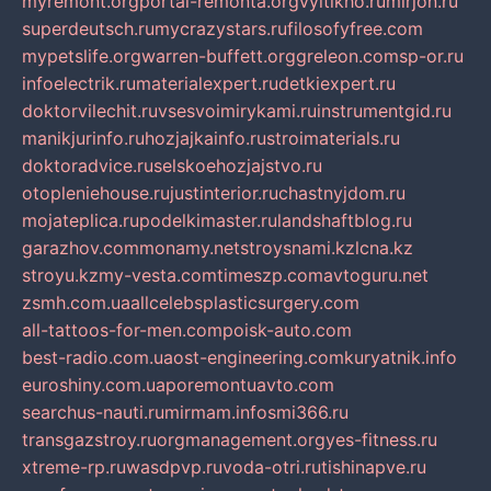
myremont.org
portal-remonta.org
vyitikho.ru
mirjon.ru
superdeutsch.ru
mycrazystars.ru
filosofyfree.com
mypetslife.org
warren-buffett.org
greleon.com
sp-or.ru
infoelectrik.ru
materialexpert.ru
detkiexpert.ru
doktorvilechit.ru
vsesvoimirykami.ru
instrumentgid.ru
manikjurinfo.ru
hozjajkainfo.ru
stroimaterials.ru
doktoradvice.ru
selskoehozjajstvo.ru
otopleniehouse.ru
justinterior.ru
chastnyjdom.ru
mojateplica.ru
podelkimaster.ru
landshaftblog.ru
garazhov.com
monamy.net
stroysnami.kz
lcna.kz
stroyu.kz
my-vesta.com
timeszp.com
avtoguru.net
zsmh.com.ua
allcelebsplasticsurgery.com
all-tattoos-for-men.com
poisk-auto.com
best-radio.com.ua
ost-engineering.com
kuryatnik.info
euroshiny.com.ua
poremontuavto.com
searchus-nauti.ru
mirmam.info
smi366.ru
transgazstroy.ru
orgmanagement.org
yes-fitness.ru
xtreme-rp.ru
wasdpvp.ru
voda-otri.ru
tishinapve.ru