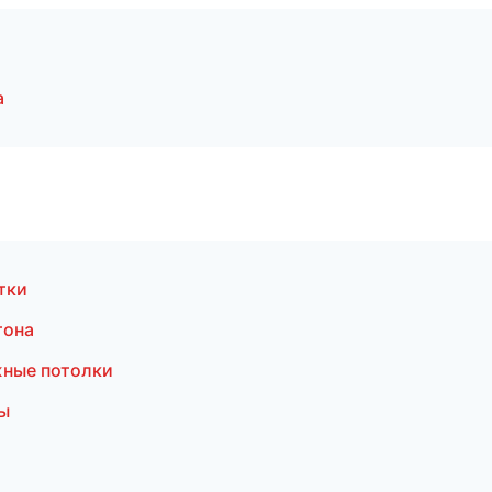
а
тки
тона
жные потолки
ы