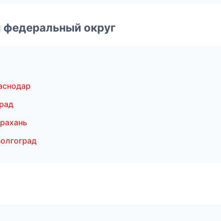
 федеральный округ
аснодар
рад
трахань
олгоград