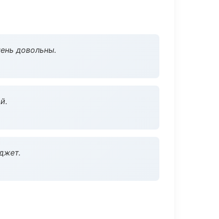
чень довольны.
й.
джет.