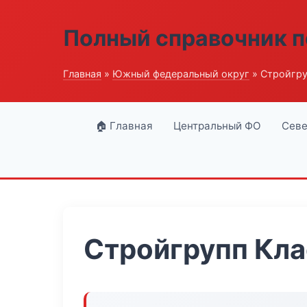
Полный справочник п
Главная
»
Южный федеральный округ
» Стройгру
🏠 Главная
Центральный ФО
Севе
Стройгрупп Кла