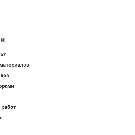
ми
бот
 материалов
алов
торами
 работ
те