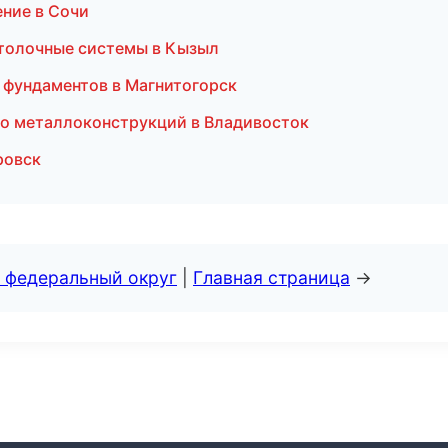
ение в Сочи
отолочные системы в Кызыл
 фундаментов в Магнитогорск
во металлоконструкций в Владивосток
ровск
 федеральный округ
|
Главная страница
→